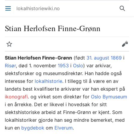
lokalhistoriewiki.no
Åpne hovedmenyen
Søk
Stian Herlofsen Finne-Grønn
Overvåk
Rediger
Stian Herlofsen Finne-Grønn
(født
31. august
1869
i
Risør
, død 1. november
1953
i
Oslo
) var arkivar,
slektsforsker og museumsdirektør. Han hadde også
interesse for
lokalhistorie
. I tillegg til å være en av
landets best kvalifiserte arkivarer var han ekspert på
ikonografi
. og virket som direktør for
Oslo Bymuseum
i en årrekke. Det er likevel i hovedsak for sitt
slektshistoriske arbeid at Finne-Grønn er kjent. Som
lokalhistoriker gjorde han seg mindre bemerket, med
kun en
bygdebok
om
Elverum
.