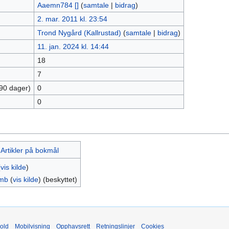
Aaemn784 []
(
samtale
|
bidrag
)
2. mar. 2011 kl. 23:54
Trond Nygård (Kallrustad)
(
samtale
|
bidrag
)
11. jan. 2024 kl. 14:44
18
7
 90 dager)
0
0
:Artikler på bokmål
(
vis kilde
)
mb
(
vis kilde
) (beskyttet)
old
Mobilvisning
Opphavsrett
Retningslinjer
Cookies