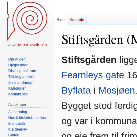
Side
Samtale
Stiftsgården (
Hopp
Hopp
Stiftsgården
ligge
Om wikien
til
til
Hjelpesider
navigering
søk
Diskusjonsforum
Fearnleys gate
16
Tilfeldig artikkel
Siste endringer
Byflata
i
Mosjøen
Kategorier
Kontakt oss
Bygget stod ferdi
Avdelinger
Allmenning
Norsk historisk leksikon
og var i kommuna
Bibliografi
Kjeldearkiv
og eie frem til fri
Galleri