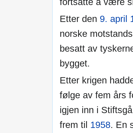
fortsatte å være s
Etter den
9. april
norske motstandss
besatt av tyskern
bygget.
Etter krigen hadd
følge av fem års fo
igjen inn i Stifts
frem til
1958
. En 