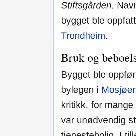
Stiftsgården
. Nav
bygget ble oppfat
Trondheim
.
Bruk og beboel
Bygget ble oppfør
bylegen i
Mosjøe
kritikk, for man
var unødvendig sto
tjenestebolig. I t