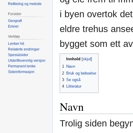
Rettleiing og metode
i byen overtok de
Forsider
Geografi
eldre trehus anse
Emner
Verktøy
bygget som ett av 
Lenker hit
Relaterte endringer
Spesialsider
Innhold
Utskriftsvennlig versjon
Permanent lenke
1
Navn
Sideinformasjon
2
Bruk og beboelse
3
Se også
4
Litteratur
Navn
Trolig siden begy