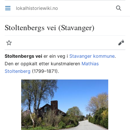
lokalhistoriewiki.no
Åpne hovedmenyen
Søk
Stoltenbergs vei (Stavanger)
Overvåk
Rediger
Stoltenbergs vei
er ein veg i
Stavanger kommune
.
Den er oppkalt etter kunstmaleren
Mathias
Stoltenberg
(1799–1871).