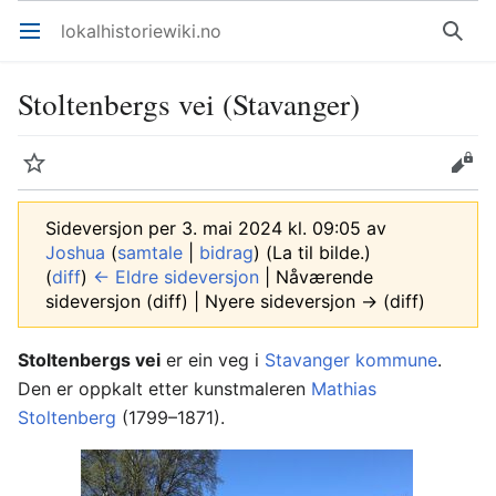
lokalhistoriewiki.no
Åpne hovedmenyen
Søk
Stoltenbergs vei (Stavanger)
Overvåk
Rediger
Sideversjon per 3. mai 2024 kl. 09:05 av
Joshua
(
samtale
|
bidrag
)
(La til bilde.)
(
diff
)
← Eldre sideversjon
| Nåværende
sideversjon (diff) | Nyere sideversjon → (diff)
Stoltenbergs vei
er ein veg i
Stavanger kommune
.
Den er oppkalt etter kunstmaleren
Mathias
Stoltenberg
(1799–1871).