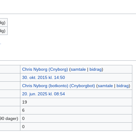
ig)
ig)
.
Chris Nyborg (Cnyborg)
(
samtale
|
bidrag
)
30. okt. 2015 kl. 14:50
Chris Nyborg (botkonto) (Cnyborgbot)
(
samtale
|
bidrag
)
20. jun. 2025 kl. 08:54
19
6
 90 dager)
0
0