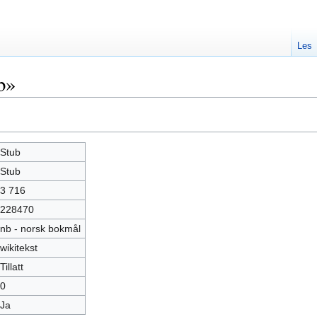
Les
b»
Stub
Stub
3 716
228470
nb - norsk bokmål
wikitekst
Tillatt
0
Ja