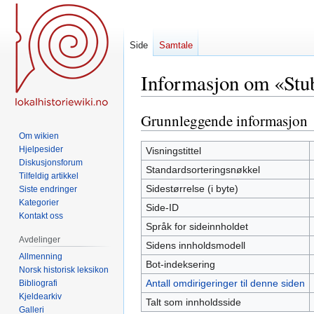
Side
Samtale
Informasjon om «Stu
Grunnleggende informasjon
Hopp
Hopp
til
til
Om wikien
navigering
søk
Hjelpesider
Visningstittel
Diskusjonsforum
Standardsorteringsnøkkel
Tilfeldig artikkel
Sidestørrelse (i byte)
Siste endringer
Kategorier
Side-ID
Kontakt oss
Språk for sideinnholdet
Avdelinger
Sidens innholdsmodell
Allmenning
Bot-indeksering
Norsk historisk leksikon
Antall omdirigeringer til denne siden
Bibliografi
Kjeldearkiv
Talt som innholdsside
Galleri