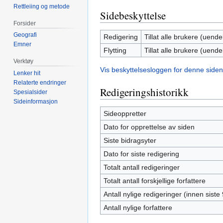
Rettleiing og metode
Sidebeskyttelse
Forsider
Geografi
Redigering
Tillat alle brukere (uendel
Emner
Flytting
Tillat alle brukere (uendel
Verktøy
Vis beskyttelsesloggen for denne siden
Lenker hit
Relaterte endringer
Redigeringshistorikk
Spesialsider
Sideinformasjon
Sideoppretter
Dato for opprettelse av siden
Siste bidragsyter
Dato for siste redigering
Totalt antall redigeringer
Totalt antall forskjellige forfattere
Antall nylige redigeringer (innen siste
Antall nylige forfattere