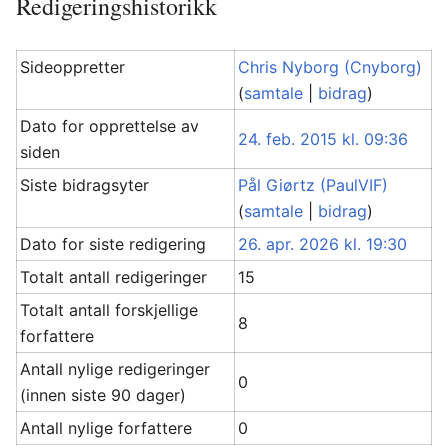
Redigeringshistorikk
Sideoppretter
Chris Nyborg (Cnyborg)
(
samtale
|
bidrag
)
Dato for opprettelse av
24. feb. 2015 kl. 09:36
siden
Siste bidragsyter
Pål Giørtz (PaulVIF)
(
samtale
|
bidrag
)
Dato for siste redigering
26. apr. 2026 kl. 19:30
Totalt antall redigeringer
15
Totalt antall forskjellige
8
forfattere
Antall nylige redigeringer
0
(innen siste 90 dager)
Antall nylige forfattere
0