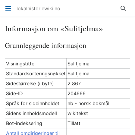
lokalhistoriewiki.no
Åpne hovedmenyen
Søk
Informasjon om «Sulitjelma»
Grunnleggende informasjon
Visningstittel
Sulitjelma
Standardsorteringsnøkkel
Sulitjelma
Sidestørrelse (i byte)
2 867
Side-ID
204666
Språk for sideinnholdet
nb - norsk bokmål
Sidens innholdsmodell
wikitekst
Bot-indeksering
Tillatt
Antall omdirigeringer til