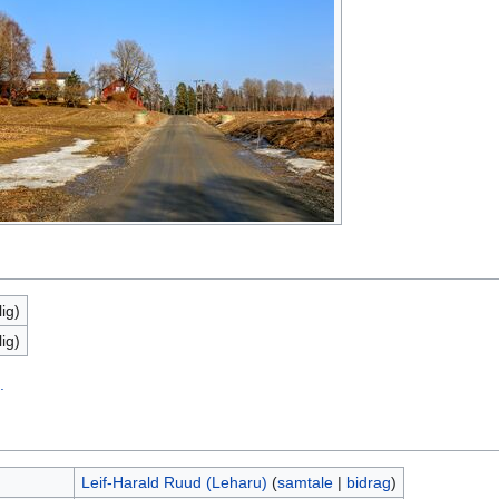
ig)
ig)
.
Leif-Harald Ruud (Leharu)
(
samtale
|
bidrag
)