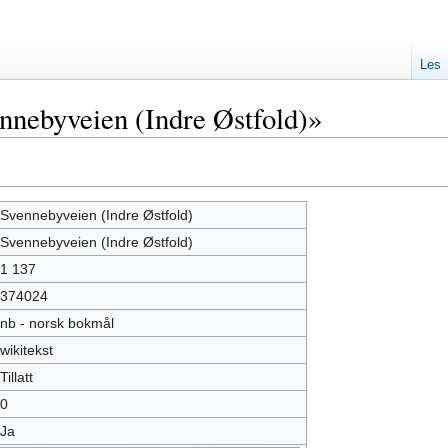
Les
nnebyveien (Indre Østfold)»
Svennebyveien (Indre Østfold)
Svennebyveien (Indre Østfold)
1 137
374024
nb - norsk bokmål
wikitekst
Tillatt
0
Ja