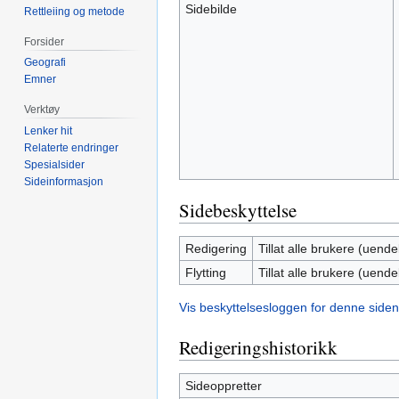
Sidebilde
Rettleiing og metode
Forsider
Geografi
Emner
Verktøy
Lenker hit
Relaterte endringer
Spesialsider
Sideinformasjon
Sidebeskyttelse
Redigering
Tillat alle brukere (uendel
Flytting
Tillat alle brukere (uendel
Vis beskyttelsesloggen for denne siden
Redigeringshistorikk
Sideoppretter