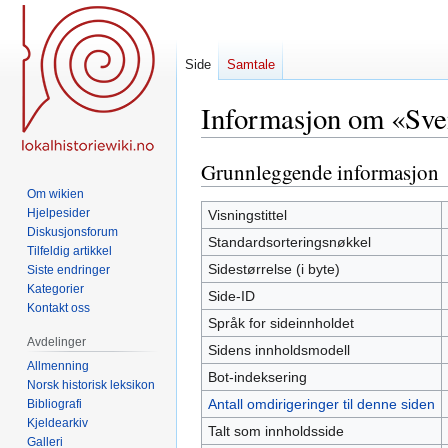
Side
Samtale
Informasjon om «Sve
Grunnleggende informasjon
Hopp
Hopp
til
til
Om wikien
navigering
søk
Hjelpesider
Visningstittel
Diskusjonsforum
Standardsorteringsnøkkel
Tilfeldig artikkel
Sidestørrelse (i byte)
Siste endringer
Kategorier
Side-ID
Kontakt oss
Språk for sideinnholdet
Avdelinger
Sidens innholdsmodell
Allmenning
Bot-indeksering
Norsk historisk leksikon
Antall omdirigeringer til denne siden
Bibliografi
Kjeldearkiv
Talt som innholdsside
Galleri