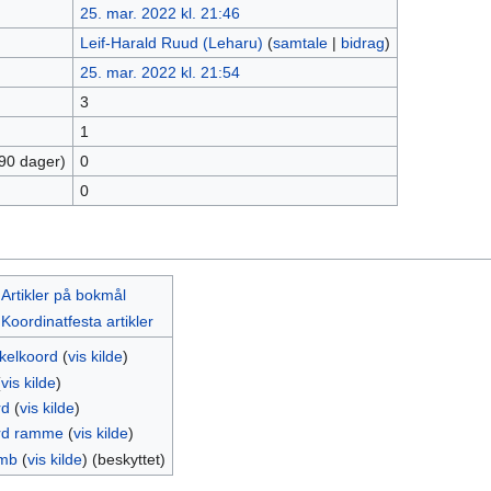
25. mar. 2022 kl. 21:46
Leif-Harald Ruud (Leharu)
(
samtale
|
bidrag
)
25. mar. 2022 kl. 21:54
3
1
 90 dager)
0
0
:Artikler på bokmål
Koordinatfesta artikler
kkelkoord
(
vis kilde
)
(
vis kilde
)
rd
(
vis kilde
)
rd ramme
(
vis kilde
)
mb
(
vis kilde
) (beskyttet)