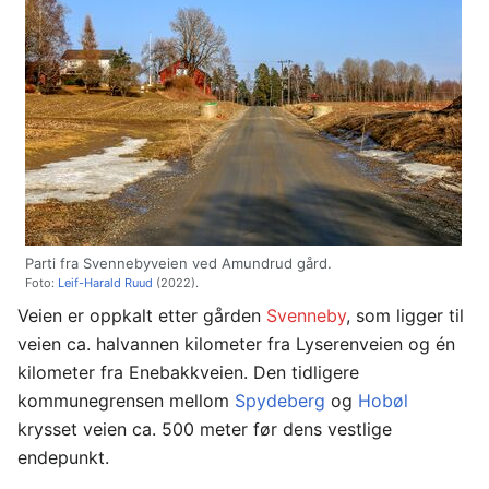
Parti fra Svennebyveien ved Amundrud gård.
Foto:
Leif-Harald Ruud
(2022).
Veien er oppkalt etter gården
Svenneby
, som ligger til
veien ca. halvannen kilometer fra Lyserenveien og én
kilometer fra Enebakkveien. Den tidligere
kommunegrensen mellom
Spydeberg
og
Hobøl
krysset veien ca. 500 meter før dens vestlige
endepunkt.