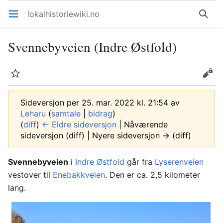
lokalhistoriewiki.no
Åpne hovedmenyen
Søk
Svennebyveien (Indre Østfold)
Overvåk
Rediger
Sideversjon per 25. mar. 2022 kl. 21:54 av
Leharu
(
samtale
|
bidrag
)
(
diff
)
← Eldre sideversjon
| Nåværende
sideversjon (diff) | Nyere sideversjon → (diff)
Svennebyveien
i
Indre Østfold
går fra
Lyserenveien
vestover til
Enebakkveien
. Den er ca. 2,5 kilometer
lang.