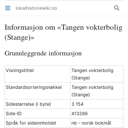
lokalhistoriewiki.no
Åpne hovedmenyen
Søk
Informasjon om «Tangen vokterbolig
(Stange)»
Grunnleggende informasjon
Visningstittel
Tangen vokterbolig
(Stange)
Standardsorteringsnøkkel
Tangen vokterbolig
(Stange)
Sidestørrelse (i byte)
3 154
Side-ID
413286
Språk for sideinnholdet
nb - norsk bokmål