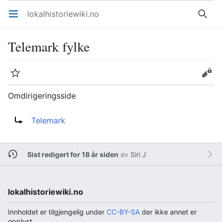
lokalhistoriewiki.no
Åpne hovedmenyen
Søk
Telemark fylke
Overvåk
Rediger
Omdirigeringsside
Omdirigering til:
Telemark
Sist redigert for 18 år siden
av
Siri J
lokalhistoriewiki.no
Innholdet er tilgjengelig under
CC-BY-SA
der ikke annet er
opplyst.