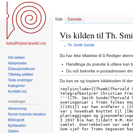
Side
Samtale
Vis kilden til Th. Sm
←
Th. Smith Sunde
Hopp
Hopp
Du har ikke tillatelse til å Rediger den
Om wikien
til
til
Hjelpesider
Handlinga du prøvde å utføre kan 
navigering
søk
Diskusjonsforum
Du må bekrefte e-postadressen din 
Tilfeldig artikkel
Siste endringer
Du kan se og kopiere kildekoden til de
Kategorier
Kontakt oss
Avdelinger
Allmenning
Norsk historisk leksikon
Bibliografi
Kjeldearkiv
Galleri