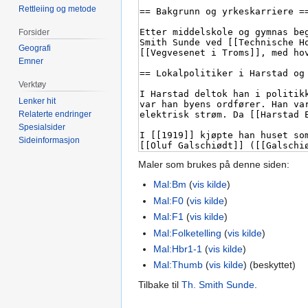
Rettleiing og metode
Forsider
Geografi
Emner
Verktøy
Lenker hit
Relaterte endringer
Spesialsider
Sideinformasjon
Maler som brukes på denne siden:
Mal:Bm
(
vis kilde
)
Mal:F0
(
vis kilde
)
Mal:F1
(
vis kilde
)
Mal:Folketelling
(
vis kilde
)
Mal:Hbr1-1
(
vis kilde
)
Mal:Thumb
(
vis kilde
) (beskyttet)
Tilbake til
Th. Smith Sunde
.