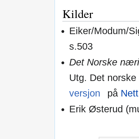
Kilder
Eiker/Modum/Sigd
s.503
Det Norske nærin
Utg. Det norske 
versjon
på
Nett
Erik Østerud (mu