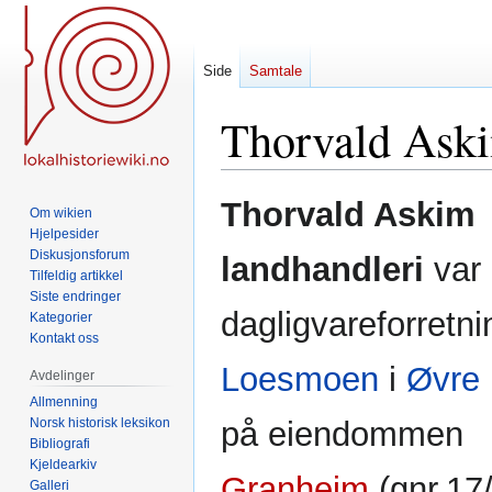
Side
Samtale
Thorvald Aski
Hopp
Hopp
Thorvald Askim
Om wikien
til
til
Hjelpesider
navigering
søk
Diskusjonsforum
landhandleri
var
Tilfeldig artikkel
Siste endringer
dagligvareforretni
Kategorier
Kontakt oss
Loesmoen
i
Øvre 
Avdelinger
Allmenning
Norsk historisk leksikon
på eiendommen
Bibliografi
Kjeldearkiv
Granheim
(gnr.17/
Galleri