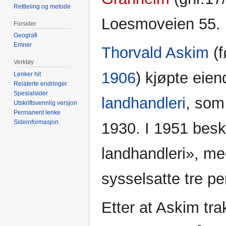
Rettleiing og metode
Loesmoveien 55.
Forsider
Geografi
Emner
Thorvald Askim
(f
Verktøy
1906
) kjøpte ei
Lenker hit
Relaterte endringer
Spesialsider
landhandleri
, som
Utskriftsvennlig versjon
Permanent lenke
Sideinformasjon
1930. I 1951 besk
landhandleri», me
sysselsatte tre pe
Etter at Askim tra