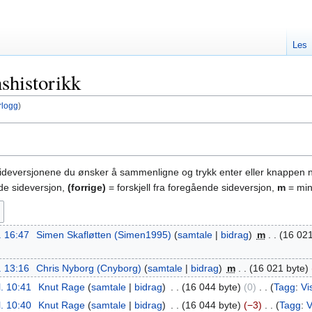
Les
shistorikk
rlogg
)
sideversjonene du ønsker å sammenligne og trykk enter eller knappen 
nde sideversjon,
(forrige)
= forskjell fra foregående sideversjon,
m
= min
. 16:47
‎
Simen Skafløtten (Simen1995)
samtale
bidrag
‎
m
16 021
. 13:16
‎
Chris Nyborg (Cnyborg)
samtale
bidrag
‎
m
16 021 byte
l. 10:41
‎
Knut Rage
samtale
bidrag
‎
16 044 byte
0
‎
Tagg
:
Vi
l. 10:40
‎
Knut Rage
samtale
bidrag
‎
16 044 byte
−3
‎
Tagg
:
V