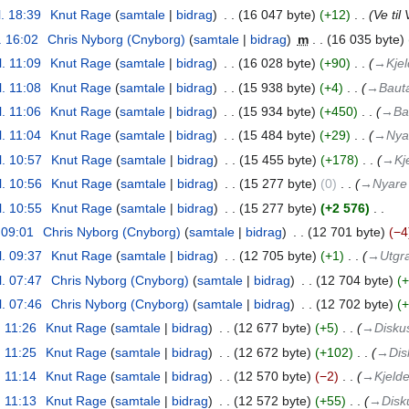
l. 18:39
‎
Knut Rage
samtale
bidrag
‎
16 047 byte
+12
‎
Ve til
. 16:02
‎
Chris Nyborg (Cnyborg)
samtale
bidrag
‎
m
16 035 byte
l. 11:09
‎
Knut Rage
samtale
bidrag
‎
16 028 byte
+90
‎
→‎Kjel
l. 11:08
‎
Knut Rage
samtale
bidrag
‎
15 938 byte
+4
‎
→‎Baut
l. 11:06
‎
Knut Rage
samtale
bidrag
‎
15 934 byte
+450
‎
→‎Ba
l. 11:04
‎
Knut Rage
samtale
bidrag
‎
15 484 byte
+29
‎
→‎Nya
l. 10:57
‎
Knut Rage
samtale
bidrag
‎
15 455 byte
+178
‎
→‎Kje
l. 10:56
‎
Knut Rage
samtale
bidrag
‎
15 277 byte
0
‎
→‎Nyare
l. 10:55
‎
Knut Rage
samtale
bidrag
‎
15 277 byte
+2 576
‎
. 09:01
‎
Chris Nyborg (Cnyborg)
samtale
bidrag
‎
12 701 byte
−4
l. 09:37
‎
Knut Rage
samtale
bidrag
‎
12 705 byte
+1
‎
→‎Utgr
l. 07:47
‎
Chris Nyborg (Cnyborg)
samtale
bidrag
‎
12 704 byte
+
l. 07:46
‎
Chris Nyborg (Cnyborg)
samtale
bidrag
‎
12 702 byte
+
. 11:26
‎
Knut Rage
samtale
bidrag
‎
12 677 byte
+5
‎
→‎Disku
. 11:25
‎
Knut Rage
samtale
bidrag
‎
12 672 byte
+102
‎
→‎Dis
. 11:14
‎
Knut Rage
samtale
bidrag
‎
12 570 byte
−2
‎
→‎Kjelde
. 11:13
‎
Knut Rage
samtale
bidrag
‎
12 572 byte
+55
‎
→‎Disk