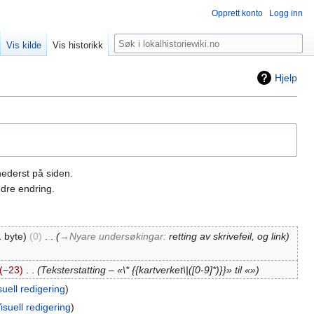
Opprett konto
Logg inn
Søk
Vis kilde
Vis historikk
Hjelp
nederst på siden.
dre endring.
 byte
0
‎
→‎Nyare undersøkingar
:
retting av skrivefeil, og link
−23
‎
Teksterstatting – «\* {{kartverket\|([0-9]*)}}» til «»
suell redigering
isuell redigering