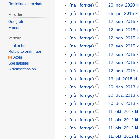
n
2020
I
Rettleiing og metode
nå
forrige
20. nov. 2020 k
20.
g
n
nov.
nå
forrige
25. jan. 2016 kl
25.
Forsider
e
g
2020
jan.
nå
forrige
12. sep. 2015 k
12.
Geografi
n
e
2016
Emner
sep.
r
nå
forrige
12. sep. 2015 k
n
2015
e
r
nå
forrige
12. sep. 2015 k
Verktøy
d
e
Lenker hit
nå
forrige
12. sep. 2015 k
i
d
Relaterte endringer
nå
forrige
12. sep. 2015 k
g
Atom
i
nå
forrige
12. sep. 2015 k
e
Spesialsider
g
Sideinformasjon
r
nå
forrige
12. sep. 2015 k
e
I
i
r
nå
forrige
13. jul. 2015 kl
13.
n
n
I
i
jul.
nå
forrige
20. des. 2013 k
20.
g
g
n
n
2015
des.
nå
forrige
20. des. 2013 k
e
s
g
g
2013
I
nå
forrige
20. des. 2013 k
n
f
e
s
n
I
r
o
nå
forrige
11. okt. 2012 kl
11.
n
f
g
n
e
r
okt.
r
o
nå
forrige
11. okt. 2012 kl
e
g
d
k
2012
e
r
nå
forrige
11. okt. 2012 kl
n
e
i
l
d
k
r
nå
forrige
11. okt. 2012 kl
n
g
a