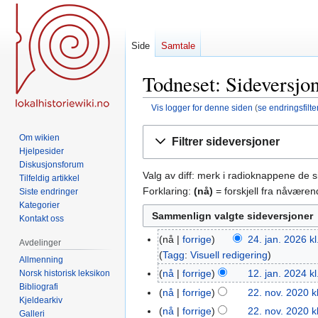
Side
Samtale
Todneset: Sideversjon
Vis logger for denne siden
(
se endringsfilte
Hopp
Hopp
Om wikien
Filtrer sideversjoner
til
til
Hjelpesider
navigering
søk
Diskusjonsforum
Valg av diff: merk i radioknappene de 
Tilfeldig artikkel
Forklaring:
(nå)
= forskjell fra nåvære
Siste endringer
Kategorier
Kontakt oss
nå
forrige
24. jan. 2026 kl
24.
Avdelinger
Tagg
:
Visuell redigering
jan.
Allmenning
2026
nå
forrige
12. jan. 2024 kl
Norsk historisk leksikon
12.
Bibliografi
jan.
nå
forrige
22. nov. 2020 k
22.
Kjeldearkiv
2024
I
nov.
nå
forrige
22. nov. 2020 k
Galleri