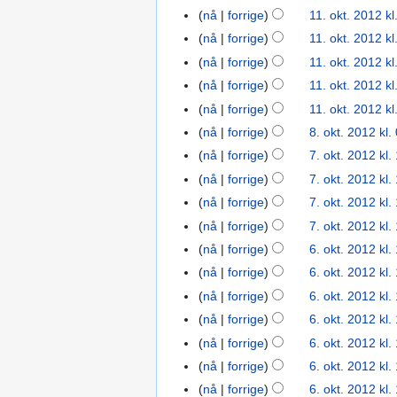
i
l
e
r
nå
forrige
11. okt. 2012 kl
e
r
g
a
d
I
e
r
i
nå
forrige
11. okt. 2012 kl
e
r
i
n
d
i
n
r
i
nå
forrige
11. okt. 2012 kl
g
g
i
n
g
i
n
nå
forrige
11. okt. 2012 kl
e
e
g
g
n
g
I
r
nå
forrige
11. okt. 2012 kl
n
e
s
g
n
i
r
r
nå
forrige
8. okt. 2012 kl.
8.
f
s
g
n
e
i
okt.
o
nå
forrige
7. okt. 2012 kl.
7.
f
e
g
d
n
2012
I
r
okt.
o
nå
forrige
7. okt. 2012 kl.
n
s
i
g
n
k
2012
r
r
nå
forrige
7. okt. 2012 kl.
f
g
s
g
l
k
e
o
nå
forrige
7. okt. 2012 kl.
e
f
e
a
l
d
r
r
o
nå
forrige
6. okt. 2012 kl.
6.
n
r
a
i
k
I
i
r
okt.
r
i
nå
forrige
6. okt. 2012 kl.
r
g
l
n
n
k
2012
e
n
i
nå
forrige
6. okt. 2012 kl.
e
a
g
g
l
d
g
n
r
nå
forrige
6. okt. 2012 kl.
r
e
s
a
i
g
i
i
nå
forrige
6. okt. 2012 kl.
n
f
r
g
n
n
r
o
i
nå
forrige
6. okt. 2012 kl.
e
g
g
e
r
n
r
nå
forrige
6. okt. 2012 kl.
s