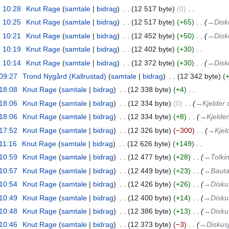
. 10:28
‎
Knut Rage
samtale
bidrag
‎
12 517 byte
0
‎
. 10:25
‎
Knut Rage
samtale
bidrag
‎
12 517 byte
+65
‎
→‎Disk
. 10:21
‎
Knut Rage
samtale
bidrag
‎
12 452 byte
+50
‎
→‎Disk
. 10:19
‎
Knut Rage
samtale
bidrag
‎
12 402 byte
+30
‎
. 10:14
‎
Knut Rage
samtale
bidrag
‎
12 372 byte
+30
‎
→‎Disk
 09:27
‎
Trond Nygård (Kallrustad)
samtale
bidrag
‎
12 342 byte
 18:08
‎
Knut Rage
samtale
bidrag
‎
12 338 byte
+4
‎
 18:06
‎
Knut Rage
samtale
bidrag
‎
12 334 byte
0
‎
→‎Kjelder o
 18:06
‎
Knut Rage
samtale
bidrag
‎
12 334 byte
+8
‎
→‎Kjelder
 17:52
‎
Knut Rage
samtale
bidrag
‎
12 326 byte
−300
‎
→‎Kjeld
 11:16
‎
Knut Rage
samtale
bidrag
‎
12 626 byte
+149
‎
 10:59
‎
Knut Rage
samtale
bidrag
‎
12 477 byte
+28
‎
→‎Tolki
 10:57
‎
Knut Rage
samtale
bidrag
‎
12 449 byte
+23
‎
→‎Bauta
 10:54
‎
Knut Rage
samtale
bidrag
‎
12 426 byte
+26
‎
→‎Disku
 10:49
‎
Knut Rage
samtale
bidrag
‎
12 400 byte
+14
‎
→‎Disku
 10:48
‎
Knut Rage
samtale
bidrag
‎
12 386 byte
+13
‎
→‎Disku
 10:46
‎
Knut Rage
samtale
bidrag
‎
12 373 byte
−3
‎
→‎Diskus