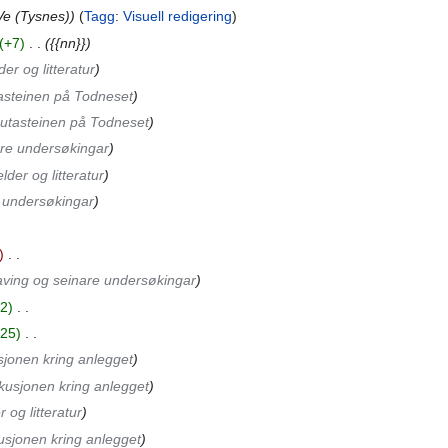
 Ve (Tysnes)
Tagg
:
Visuell redigering
+7
‎
{{nn}}
der og litteratur
asteinen på Todneset
utasteinen på Todneset
re undersøkingar
lder og litteratur
 undersøkingar
‎
aving og seinare undersøkingar
2
‎
25
‎
sjonen kring anlegget
kusjonen kring anlegget
r og litteratur
usjonen kring anlegget