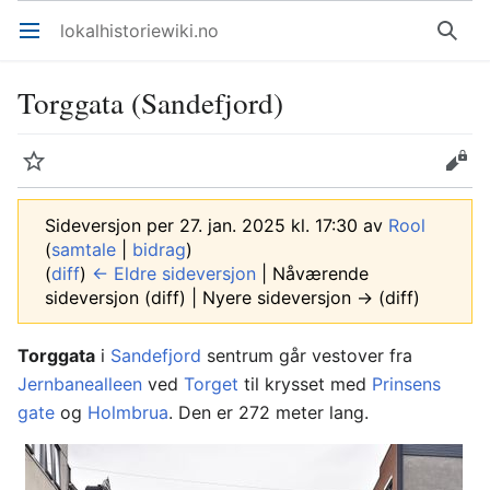
lokalhistoriewiki.no
Åpne hovedmenyen
Søk
Torggata (Sandefjord)
Overvåk
Rediger
Sideversjon per 27. jan. 2025 kl. 17:30 av
Rool
(
samtale
|
bidrag
)
(
diff
)
← Eldre sideversjon
| Nåværende
sideversjon (diff) | Nyere sideversjon → (diff)
Torggata
i
Sandefjord
sentrum går vestover fra
Jernbanealleen
ved
Torget
til krysset med
Prinsens
gate
og
Holmbrua
. Den er 272 meter lang.