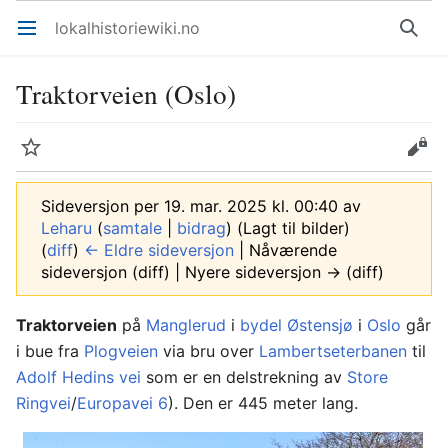
lokalhistoriewiki.no
Åpne hovedmenyen
Søk
Traktorveien (Oslo)
Overvåk
Rediger
Sideversjon per 19. mar. 2025 kl. 00:40 av
Leharu
(
samtale
|
bidrag
)
(Lagt til bilder)
(
diff
)
← Eldre sideversjon
| Nåværende
sideversjon (diff) | Nyere sideversjon → (diff)
Traktorveien
på
Manglerud
i
bydel Østensjø
i
Oslo
går
i bue fra
Plogveien
via bru over
Lambertseterbanen
til
Adolf Hedins vei
som er en delstrekning av
Store
Ringvei
/
Europavei 6
). Den er 445 meter lang.