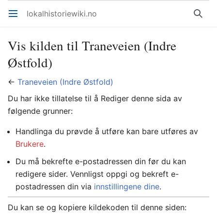
lokalhistoriewiki.no
Åpne hovedmenyen
Søk
Vis kilden til Traneveien (Indre
Østfold)
←
Traneveien (Indre Østfold)
Du har ikke tillatelse til å Rediger denne sida av
følgende grunner:
Handlinga du prøvde å utføre kan bare utføres av
Brukere
.
Du må bekrefte e-postadressen din før du kan
redigere sider. Vennligst oppgi og bekreft e-
postadressen din via
innstillingene dine
.
Du kan se og kopiere kildekoden til denne siden: