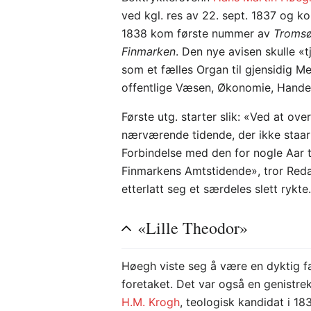
ved kgl. res av 22. sept. 1837 og ko
1838 kom første nummer av
Tromsø
Finmarken
. Den nye avisen skulle 
som et fælles Organ til gjensidig Me
offentlige Væsen, Økonomie, Hand
Første utg. starter slik: «Ved at o
nærværende tidende, der ikke staar 
Forbindelse med den for nogle Aar 
Finmarkens Amtstidende», tror Reda
etterlatt seg et særdeles slett rykte
«Lille Theodor»
Høegh viste seg å være en dyktig f
foretaket. Det var også en genistre
H.M. Krogh
, teologisk kandidat i 1