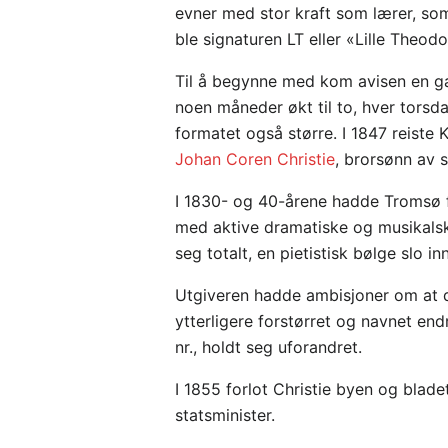
evner med stor kraft som lærer, som
ble signaturen LT eller «Lille Theod
Til å begynne med kom avisen en ga
noen måneder økt til to, hver torsd
formatet også større. I 1847 reiste 
Johan Coren Christie
, brorsønn av 
I 1830- og 40-årene hadde Tromsø 
med aktive dramatiske og musikalske
seg totalt, en pietistisk bølge slo 
Utgiveren hadde ambisjoner om at de
ytterligere forstørret og navnet endr
nr., holdt seg uforandret.
I 1855 forlot Christie byen og blad
statsminister.