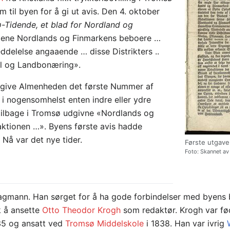
m til byen for å gi ut avis. Den 4. oktober
-Tidende, et blad for Nordland og
«tjene Nordlands og Finmarkens beboere …
ddelelse angaaende … disse Distrikters ..
el og Landbonæring».
vergive Almenheden det første Nummer af
i nogensomhelst enten indre eller ydre
tilbage i Tromsø udgivne «Nordlands og
ktionen …». Byens første avis hadde
. Nå var det nye tider.
Første utgav
Foto: Skannet a
agmann. Han sørget for å ha gode forbindelser med byens be
k å ansette
Otto Theodor Krogh
som redaktør. Krogh var fød
835 og ansatt ved
Tromsø Middelskole
i 1838. Han var ivrig