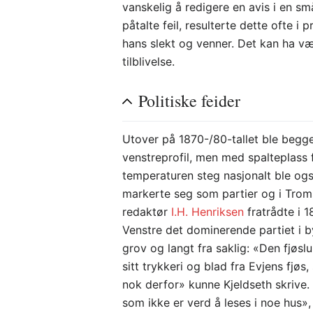
vanskelig å redigere en avis i en sm
påtalte feil, resulterte dette ofte i
hans slekt og venner. Det kan ha 
tilblivelse.
Politiske feider
Utover på 1870-/80-tallet ble begge
venstreprofil, men med spalteplass 
temperaturen steg nasjonalt ble og
markerte seg som partier og i Trom
redaktør
I.H. Henriksen
fratrådte i 1
Venstre det dominerende partiet i 
grov og langt fra saklig: «Den fjø
sitt trykkeri og blad fra Evjens fjøs,
nok derfor» kunne Kjeldseth skrive.
som ikke er verd å leses i noe hus»,