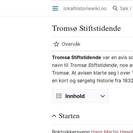
lokalhistoriewiki.no
Åpne hovedmenyen
Tromsø Stiftstidende
Overvåk
Tromsø Stiftstidende
var en avis s
navn til
Tromsø Stiftstidende
, noe a
Tromsø. At avisen klarte seg i over 1
en kort og sørgelig historie fra 183
Innhold
Starten
Boktrykkersvenn
Hans Martin Høeg