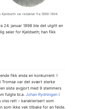
 Kjeldseth var redaktør fra 1899-1904.
ra 24. januar 1898 ble det utgitt en
g seier for Kjeldseth; han fikk
dende fikk enda en konkurrent: I
i Tromsø var det svært sterke
den siste avgjort med 9 stemmers
am fulgte bl.a.
Johan Rydningen
i
viss rett – karakterisert som
n som ikke vek tilbake for en feide.