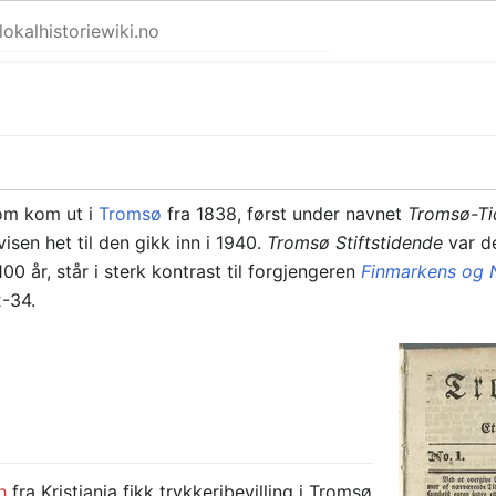
om kom ut i
Tromsø
fra 1838, først under navnet
Tromsø-T
visen het til den gikk inn i 1940.
Tromsø Stiftstidende
var de
00 år, står i sterk kontrast til forgjengeren
Finmarkens og 
2-34.
h
fra Kristiania fikk trykkeribevilling i Tromsø