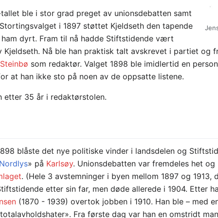
tallet ble i stor grad preget av unionsdebatten samt
 Stortingsvalget i 1897 støttet Kjeldseth den tapende
Jens
ham dyrt. Fram til nå hadde Stiftstidende vært
Kjeldseth. Nå ble han praktisk talt avskrevet i partiet og f
 Steinbø
som redaktør. Valget 1898 ble imidlertid en personli
for at han ikke sto på noen av de oppsatte listene.
 etter 35 år i redaktørstolen.
898 blåste det nye politiske vinder i landsdelen og Stiftsti
Nordlys
» på
Karlsøy
. Unionsdebatten var fremdeles het og 
mlaget
. (Hele 3 avstemninger i byen mellom 1897 og 1913, 
iftstidende etter sin far, men døde allerede i 1904. Etter h
ensen
(1870 - 1939) overtok jobben i 1910. Han ble – med en 
 totalavholdshater». Fra første dag var han en omstridt man