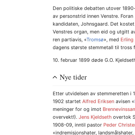
Den politiske debatten utover 1890-
av personstrid innen Venstre. Foran
kandidaten, Johnsgaard. Det kostet 
Venstres organ, men eid og utgitt av 
ren partiavis, «
Tromsø
», med
Erling
dagens største stemmetall til tross 
10. februar 1899 døde G.O. Kjeldseth
Nye tider
Etter utvidelsen av stemmeretten i 1
1902 startet
Alfred Eriksen
avisen «
meninger for og imot
Brennevinssa
overvekt!).
Jens Kjeldseth
overtok St
1908-09, inntil pastor
Peder Christ
«indremisjonshater, landsmålshater,