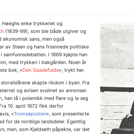
M. Høeghs enke trykkeriet og
th
(1839-99), som ble både utgiver og
ed økonomisk sans, men også
rer av Steen og hans frisinnede politiske
 i samfunnsdebatten. I 1869 kjøpte han
t inn, med trykkeri i bakgården. Noen år
ste bok, «
Den Gaadefulde
», trykt her.
 storsildårene skapte rikdom i byen. Fra
orstørret og avisen svulmet av annonser.
, han lå i polemikk med flere og la seg
ra 10. april 1872 fikk derfor
avis, «
Tromsøposten
», som presenterte
d for de nordlige landsdeler. Egentlig
n, men, som Kjeldseth påpekte, var det