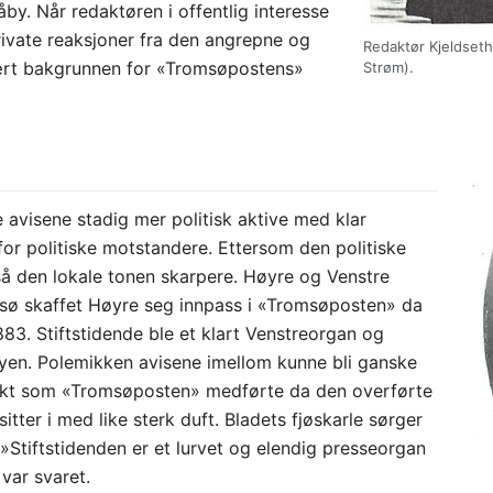
åby. Når redaktøren i offentlig interesse
 private reaksjoner fra den angrepne og
Redaktør Kjeldseth
vært bakgrunnen for «Tromsøpostens»
Strøm).
 avisene stadig mer politisk aktive med klar
for politiske motstandere. Ettersom den politiske
så den lokale tonen skarpere. Høyre og Venstre
sø skaffet Høyre seg innpass i «Tromsøposten» da
883. Stiftstidende ble et klart Venstreorgan og
byen. Polemikken avisene imellom kunne bli ganske
slukt som «Tromsøposten» medførte da den overførte
 sitter i med like sterk duft. Bladets fjøskarle sørger
 »Stiftstidenden er et lurvet og elendig presseorgan
 var svaret.