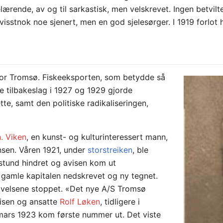
ærende, av og til sarkastisk, men velskrevet. Ingen betvilt
isstnok noe sjenert, men en god sjelesørger. I 1919 forlot 
 for Tromsø. Fiskeeksporten, som betydde så
ye tilbakeslag i 1927 og 1929 gjorde
te, samt den politiske radikaliseringen,
. Viken
, en kunst- og kulturinteressert mann,
nsen. Våren 1921, under
storstreiken
, ble
 stund hindret og avisen kom ut
gamle kapitalen nedskrevet og ny tegnet.
givelsene stoppet. «Det nye A/S Tromsø
visen og ansatte
Rolf Løken
, tidligere i
mars 1923 kom første nummer ut. Det viste