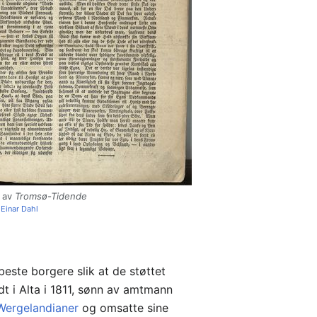
e av
Tromsø-Tidende
v
Einar Dahl
ste borgere slik at de støttet
t i Alta i 1811, sønn av amtmann
Wergelandianer
og omsatte sine