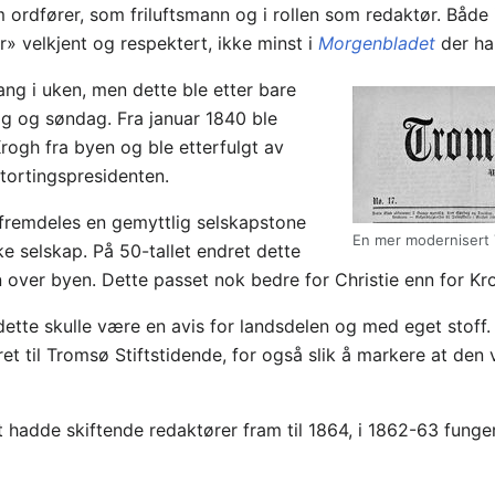
 ordfører, som friluftsmann og i rollen som redaktør. Både
or» velkjent og respektert, ikke minst i
Morgenbladet
der han
ng i uken, men dette ble etter bare
ag og søndag. Fra januar 1840 ble
Krogh fra byen og ble etterfulgt av
stortingspresidenten.
fremdeles en gemyttlig selskapstone
En mer modernisert T
 selskap. På 50-tallet endret dette
inn over byen. Dette passet nok bedre for Christie enn for Kr
tte skulle være en avis for landsdelen og med eget stoff. 
et til Tromsø Stiftstidende, for også slik å markere at den v
et hadde skiftende redaktører fram til 1864, i 1862-63 fung