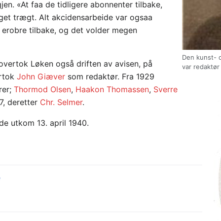
en. «At faa de tidligere abonnenter tilbake,
get trægt. Alt akcidensarbeide var ogsaa
at erobre tilbake, og det volder megen
Den kunst- o
ertok Løken også driften av avisen, på
var redaktør 
ertok
John Giæver
som redaktør. Fra 1929
rer;
Thormod Olsen
,
Haakon Thomassen
,
Sverre
7, deretter
Chr. Selmer
.
de utkom 13. april 1940.
e