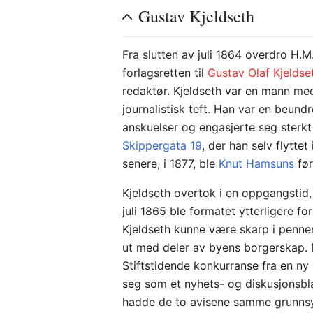
Gustav Kjeldseth
Fra slutten av juli 1864 overdro H.
forlagsretten til
Gustav Olaf Kjeldse
redaktør. Kjeldseth var en mann m
journalistisk teft. Han var en beund
anskuelser og engasjerte seg sterkt
Skippergata 19
, der han selv flytte
senere, i 1877, ble
Knut Hamsuns
før
Kjeldseth overtok i en oppgangstid,
juli 1865 ble formatet ytterligere f
Kjeldseth kunne være skarp i pennen
ut med deler av byens borgerskap. F
Stiftstidende konkurranse fra en ny 
seg som et nyhets- og diskusjonsbla
hadde de to avisene samme grunnsy