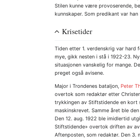
Stilen kunne være provoserende, bel
kunnskaper. Som predikant var han v
Krisetider
Tiden etter 1. verdenskrig var hard
mye, gikk nesten i stå i 1922-23. N
situasjonen vanskelig for mange. Det
preget også avisene.
Major i Trondenes bataljon,
Peter Th
overtok som redaktør etter Christe
trykkingen av Stiftstidende en kort
maskinskrevet. Samme året ble den 
Den 12. aug. 1922 ble imidlertid ut
Stiftstidende» overtok driften av a
Aftenposten, som redaktør. Den 3. 