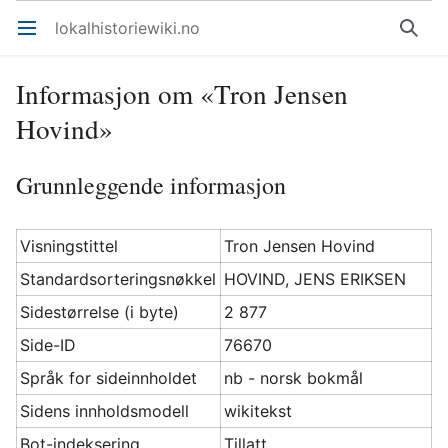
lokalhistoriewiki.no
Åpne hovedmenyen
Søk
Informasjon om «Tron Jensen
Hovind»
Grunnleggende informasjon
Visningstittel
Tron Jensen Hovind
Standardsorteringsnøkkel
HOVIND, JENS ERIKSEN
Sidestørrelse (i byte)
2 877
Side-ID
76670
Språk for sideinnholdet
nb - norsk bokmål
Sidens innholdsmodell
wikitekst
Bot-indeksering
Tillatt