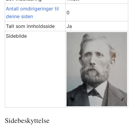
Antall omdirigeringer til
0
denne siden
Talt som innholdsside
Ja
Sidebilde
Sidebeskyttelse