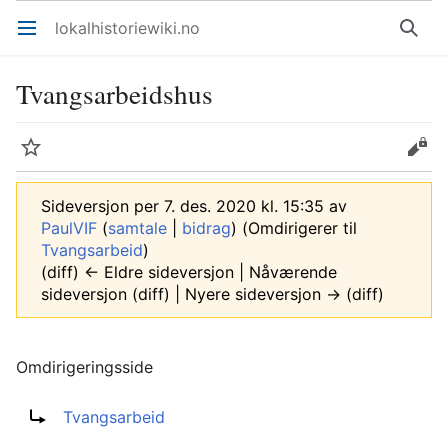
lokalhistoriewiki.no
Åpne hovedmenyen
Søk
Tvangsarbeidshus
Overvåk
Rediger
Sideversjon per 7. des. 2020 kl. 15:35 av
PaulVIF
(
samtale
|
bidrag
)
(Omdirigerer til
Tvangsarbeid
)
(diff) ← Eldre sideversjon | Nåværende
sideversjon (diff) | Nyere sideversjon → (diff)
Omdirigeringsside
Omdirigering til:
Tvangsarbeid