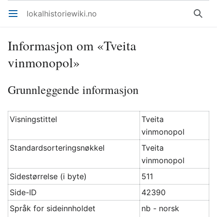
lokalhistoriewiki.no
Åpne hovedmenyen
Søk
Informasjon om «Tveita
vinmonopol»
Grunnleggende informasjon
Visningstittel
Tveita
vinmonopol
Standardsorteringsnøkkel
Tveita
vinmonopol
Sidestørrelse (i byte)
511
Side-ID
42390
Språk for sideinnholdet
nb - norsk