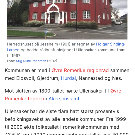
Herredshuset på Jessheim (1901) er tegnet av
Holger Sinding-
Larsen
og hadde rådhusfunksjoner i Ullensaker kommune fram
til 1967.
Foto:
Stig Rune Pedersen
(2012)
Kommunen er med i
Øvre Romerike regionråd
sammen
med Eidsvoll, Gjerdrum,
Hurdal
, Nannestad og Nes.
Mot slutten av 1800-tallet hørte Ullensaker til
Øvre
Romerike fogderi
i
Akershus amt
.
Ullensaker har de siste tiåra hatt størst prosentvis
befolkningsvekst av alle landets kommuner. Fra 1999
til 2009 økte folketallet i romerikskommunen med
43,5 %, og i 2020 nærmer innbyggertallet seg 40 000.