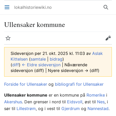
lokalhistoriewiki.no
Åpne hovedmenyen
Søk
Ullensaker kommune
Overvåk
Rediger
Sideversjon per 21. okt. 2025 kl. 11:03 av
Aslak
Kittelsen
(
samtale
|
bidrag
)
(
diff
)
← Eldre sideversjon
| Nåværende
sideversjon (diff) | Nyere sideversjon → (diff)
Forside for Ullensaker
og
bibliografi for Ullensaker
Ullensaker kommune
er en kommune på
Romerike
i
Akershus
. Den grenser i nord til
Eidsvoll
, øst til
Nes
, i
sør til
Lillestrøm
, og i vest til
Gjerdrum
og
Nannestad
.