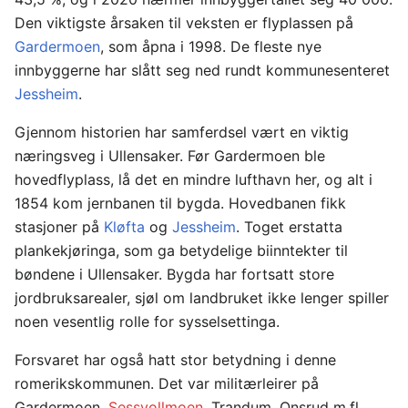
Den viktigste årsaken til veksten er flyplassen på
Gardermoen
, som åpna i 1998. De fleste nye
innbyggerne har slått seg ned rundt kommunesenteret
Jessheim
.
Gjennom historien har samferdsel vært en viktig
næringsveg i Ullensaker. Før Gardermoen ble
hovedflyplass, lå det en mindre lufthavn her, og alt i
1854 kom jernbanen til bygda. Hovedbanen fikk
stasjoner på
Kløfta
og
Jessheim
. Toget erstatta
plankekjøringa, som ga betydelige biinntekter til
bøndene i Ullensaker. Bygda har fortsatt store
jordbruksarealer, sjøl om landbruket ikke lenger spiller
noen vesentlig rolle for sysselsettinga.
Forsvaret har også hatt stor betydning i denne
romerikskommunen. Det var militærleirer på
Gardermoen,
Sessvollmoen
, Trandum, Onsrud m.fl.