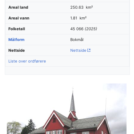
Areal land
250.63 km²
Areal vann
1.81 km²
Folketall
45 066
(2025)
Målform
Bokmål
Nettside
Nettside
Liste over ordførere