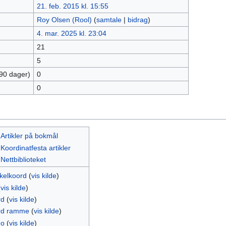
21. feb. 2015 kl. 15:55
Roy Olsen (Rool)
(
samtale
|
bidrag
)
4. mar. 2025 kl. 23:04
21
5
 90 dager)
0
0
:Artikler på bokmål
Koordinatfesta artikler
Nettbiblioteket
kkelkoord
(
vis kilde
)
(
vis kilde
)
rd
(
vis kilde
)
rd ramme
(
vis kilde
)
no
(
vis kilde
)