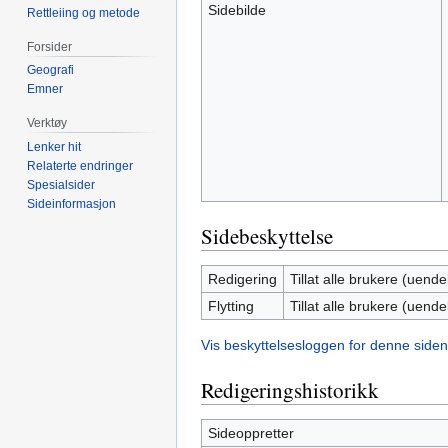
Sidebilde
Rettleiing og metode
Forsider
Geografi
Emner
Verktøy
Lenker hit
Relaterte endringer
Spesialsider
Sideinformasjon
Sidebeskyttelse
Redigering
Tillat alle brukere (uendel
Flytting
Tillat alle brukere (uendel
Vis beskyttelsesloggen for denne siden
Redigeringshistorikk
Sideoppretter