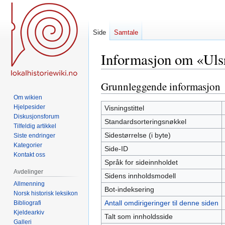
Side
Samtale
Informasjon om «Uls
Grunnleggende informasjon
Hopp
Hopp
til
til
Om wikien
navigering
søk
Hjelpesider
Visningstittel
Diskusjonsforum
Standardsorteringsnøkkel
Tilfeldig artikkel
Sidestørrelse (i byte)
Siste endringer
Kategorier
Side-ID
Kontakt oss
Språk for sideinnholdet
Avdelinger
Sidens innholdsmodell
Allmenning
Bot-indeksering
Norsk historisk leksikon
Antall omdirigeringer til denne siden
Bibliografi
Kjeldearkiv
Talt som innholdsside
Galleri