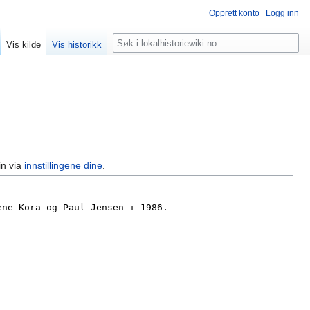
Opprett konto
Logg inn
Søk
Vis kilde
Vis historikk
in via
innstillingene dine
.