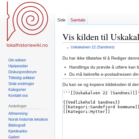
Side
Samtale
Vis kilden til Uskaka
←
Uskakalven 22 (Sandnes)
Hopp
Hopp
Du har ikke tillatelse til å Rediger den
Om wikien
til
til
Hjelpesider
Handlinga du prøvde å utføre kan 
navigering
søk
Diskusjonsforum
Du må bekrefte e-postadressen din 
Tilfeldig artikkel
Siste endringer
Du kan se og kopiere kildekoden til de
Kategorier
Kontakt oss
Avdelinger
Allmenning
Norsk historisk leksikon
Bibliografi
Kjeldearkiv
Galleri