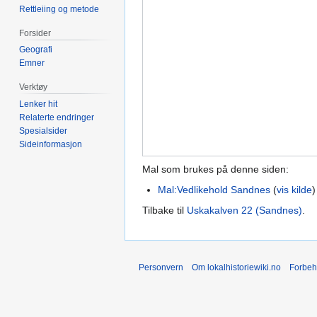
Rettleiing og metode
Forsider
Geografi
Emner
Verktøy
Lenker hit
Relaterte endringer
Spesialsider
Sideinformasjon
Mal som brukes på denne siden:
Mal:Vedlikehold Sandnes
(
vis kilde
)
Tilbake til
Uskakalven 22 (Sandnes)
.
Personvern
Om lokalhistoriewiki.no
Forbeh