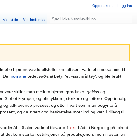
Opprett konto
Logg inn
Søk
Vis kilde
Vis historikk
 blir ofte hjemmevevde ullstoffer omtalt som vadmel i motsetning til
f. Det
norrøne
ordet
vaðmál
betyr 'et visst mål tøy', og ble brukt
istnevnte skiller man mellom hjemmeprodusert
gákkis
og
r. Stoffet krymper, og blir tykkere, sterkere og tettere. Opprinnelig
ng og tidkrevende prosess, og etter hvert som man begynte å
osent, og ga svært god beskyttelse mot vind og vær. I tillegg til
 verdimål – 6 alen vadmel tilsvarte 1
øre
både i Norge og på Island.
 at det kom sterke restriksjoner på produksjonen, men i resten av