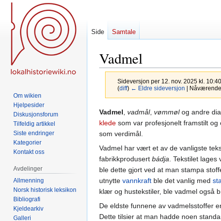
Side
Samtale
Vadmel
Sideversjon per 12. nov. 2025 kl. 10:4
(
diff
)
← Eldre sideversjon
| Nåværende s
Om wikien
Hjelpesider
Hopp
Hopp
Vadmel
,
vadmål
,
vømmøl
og andre dial
Diskusjonsforum
til
til
klede
som var profesjonelt framstilt og 
Tilfeldig artikkel
navigering
søk
som verdimål.
Siste endringer
Kategorier
Vadmel har vært et av de vanligste teks
Kontakt oss
fabrikkprodusert
bádja
. Tekstilet lages
Avdelinger
ble dette gjort ved at man stampa stof
utnytte
vannkraft
ble det vanlig med
st
Allmenning
Norsk historisk leksikon
klær og hustekstiler, ble vadmel også bru
Bibliografi
De eldste funnene av vadmelsstoffer e
Kjeldearkiv
Dette tilsier at man hadde noen standa
Galleri