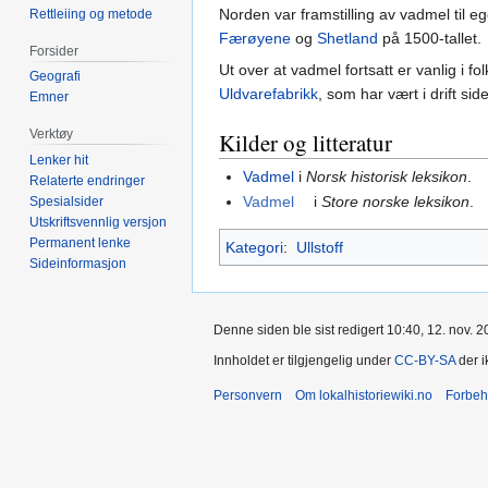
Norden var framstilling av vadmel til eg
Rettleiing og metode
Færøyene
og
Shetland
på 1500-tallet.
Forsider
Ut over at vadmel fortsatt er vanlig i f
Geografi
Uldvarefabrikk
, som har vært i drift si
Emner
Verktøy
Kilder og litteratur
Lenker hit
Vadmel
i
Norsk historisk leksikon
.
Relaterte endringer
Vadmel
i
Store norske leksikon
.
Spesialsider
Utskriftsvennlig versjon
Permanent lenke
Kategori
:
Ullstoff
Sideinformasjon
Denne siden ble sist redigert 10:40, 12. nov. 2
Innholdet er tilgjengelig under
CC-BY-SA
der i
Personvern
Om lokalhistoriewiki.no
Forbeh