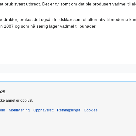
et bruk svært utbredt. Det er tvilsomt om det ble produsert vadmel til ek
olkedrakter, brukes det også i fritidsklær som et alternativ til moderne 
den 1887 og som nå særlig lager vadmel til bunader.
025.
kke annet er opplyst.
old
Mobilvisning
Opphavsrett
Retningslinjer
Cookies