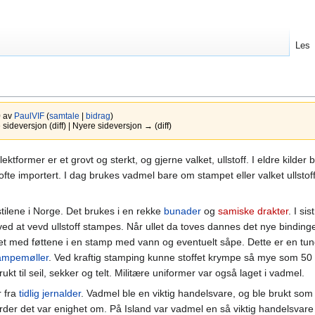
Les
0 av
PaulVIF
(
samtale
|
bidrag
)
ideversjon (diff) | Nyere sideversjon → (diff)
ektformer er et grovt og sterkt, og gjerne valket, ullstoff. I eldre kilder
ofte importert. I dag brukes vadmel bare om stampet eller valket ullstof
tilene i Norge. Det brukes i en rekke
bunader
og
samiske drakter
. I s
 ved at vevd ullstoff stampes. Når ullet da toves dannes det nye bindinge
fet med føttene i en stamp med vann og eventuelt såpe. Dette er en tu
ampemøller
. Ved kraftig stamping kunne stoffet krympe så mye som 50 pr
kt til seil, sekker og telt. Militære uniformer var også laget i vadmel.
r fra
tidlig jernalder
. Vadmel ble en viktig handelsvare, og ble brukt som
rder det var enighet om. På Island var vadmel en så viktig handelsvare