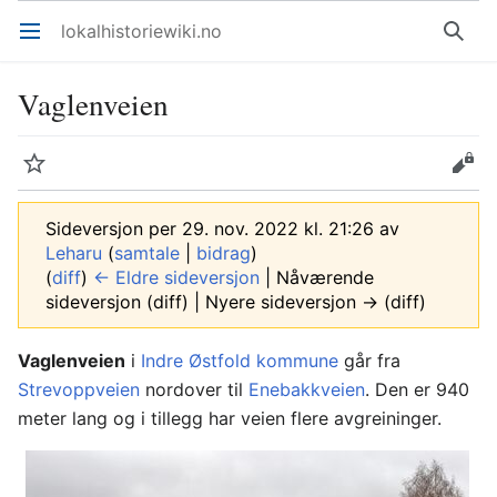
lokalhistoriewiki.no
Åpne hovedmenyen
Søk
Vaglenveien
Overvåk
Rediger
Sideversjon per 29. nov. 2022 kl. 21:26 av
Leharu
(
samtale
|
bidrag
)
(
diff
)
← Eldre sideversjon
| Nåværende
sideversjon (diff) | Nyere sideversjon → (diff)
Vaglenveien
i
Indre Østfold kommune
går fra
Strevoppveien
nordover til
Enebakkveien
. Den er 940
meter lang og i tillegg har veien flere avgreininger.