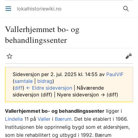
lokalhistoriewiki.no
Åpne hovedmenyen
Søk
Vallerhjemmet bo- og
behandlingssenter
Overvåk
Rediger
Sideversjon per 2. jul. 2025 kl. 14:55 av
PaulVIF
(
samtale
|
bidrag
)
(
diff
)
← Eldre sideversjon
| Nåværende
sideversjon (diff) | Nyere sideversjon → (diff)
Vallerhjemmet bo- og behandlingssenter
ligger i
Lindelia
11 på
Valler
i
Bærum
. Det ble etablert i 1966.
Institusjonen ble opprinnelig bygd som et aldershjem,
som ble rehabilitert og utbygd i 1992. Bærum