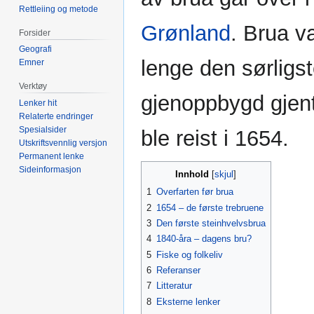
Rettleiing og metode
Grønland
. Brua v
Forsider
Geografi
lenge den sørligs
Emner
Verktøy
gjenoppbygd gjent
Lenker hit
Relaterte endringer
Spesialsider
ble reist i 1654.
Utskriftsvennlig versjon
Permanent lenke
Sideinformasjon
Innhold
1
Overfarten før brua
2
1654 – de første trebruene
3
Den første steinhvelvsbrua
4
1840-åra – dagens bru?
5
Fiske og folkeliv
6
Referanser
7
Litteratur
8
Eksterne lenker