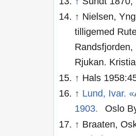
↑
Sundt 1870, k
↑
Nielsen, Yng
tilligemed Rute
Randsfjorden, 
Rjukan. Kristi
↑
Hals 1958:4
↑
Lund, Ivar. 
1903.
Oslo By
↑
Braaten, Oska