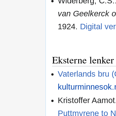
Widerberg, C.S.
van Geelkerck o
1924.
Digital ve
Eksterne lenker
Vaterlands bru (
kulturminnesok.
Kristoffer Aamot
Puttmyrene to N