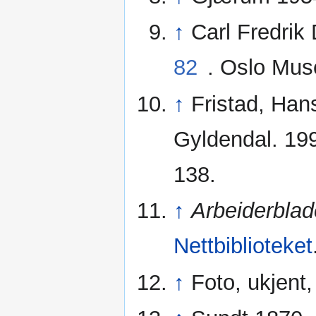
↑
Carl Fredrik 
82
. Oslo Mu
↑
Fristad, Ha
Gyldendal. 19
138.
↑
Arbeiderblad
Nettbiblioteket
↑
Foto, ukjent