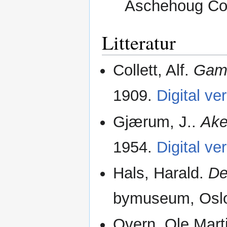
Aschehoug Co
Litteratur
Collett, Alf.
Gaml
1909.
Digital ve
Gjærum, J..
Ake
1954.
Digital ve
Hals, Harald.
De
bymuseum, Oslo
Overn, Ole Mart