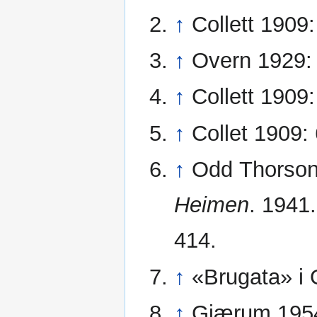
↑
Collett 1909
↑
Overn 1929:
↑
Collett 1909:
↑
Collet 1909: 
↑
Odd Thorson.
Heimen
. 1941
414.
↑
«Brugata» i 
↑
Gjærum 1954