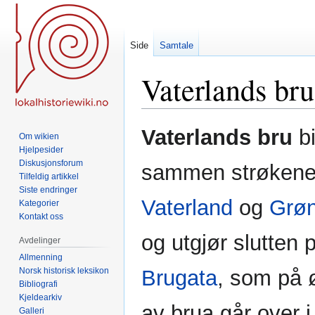
Side
Samtale
Vaterlands bru
Hopp
Hopp
Vaterlands bru
bi
Om wikien
til
til
Hjelpesider
navigering
søk
Diskusjonsforum
sammen strøken
Tilfeldig artikkel
Siste endringer
Vaterland
og
Grøn
Kategorier
Kontakt oss
og utgjør slutten 
Avdelinger
Allmenning
Norsk historisk leksikon
Brugata
, som på 
Bibliografi
Kjeldearkiv
av brua går over i
Galleri