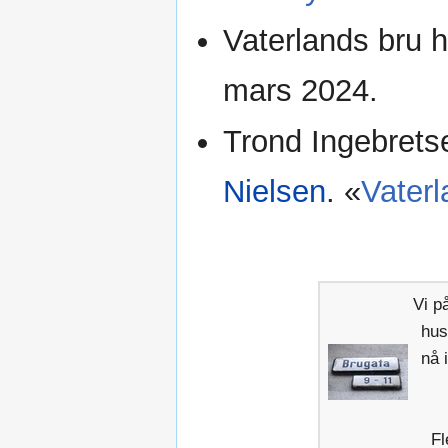
Vaterlands bru 
mars 2024.
Trond Ingebret
Nielsen
. «
Vater
Vi p
hus
nå 
Fl