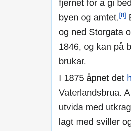
fjernet for å gi b
[8]
byen og amtet.
B
og ned Storgata o
1846, og kan på bi
brukar.
I 1875 åpnet det
Vaterlandsbrua. A
utvida med utkrag
lagt med sviller 