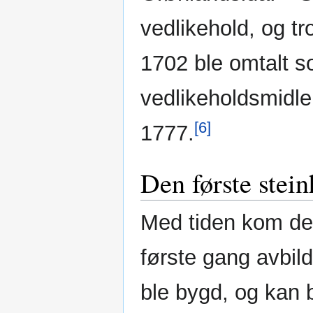
vedlikehold, og tr
1702 ble omtalt s
vedlikeholdsmidle
[6]
1777.
Den første stei
Med tiden kom det
første gang avbild
ble bygd, og kan 