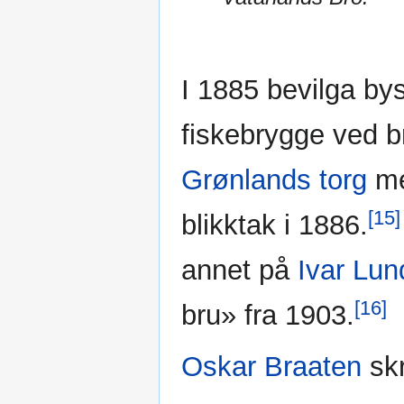
I 1885 bevilga bys
fiskebrygge ved br
Grønlands torg
me
[15]
blikktak i 1886.
annet på
Ivar Lun
[16]
bru» fra 1903.
Oskar Braaten
skr