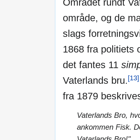
Området rundt Vate
område, og de ma
slags forretnings
1868 fra politiets
det fantes 11
sim
[13]
Vaterlands bru.
fra 1879 beskrives
Vaterlands Bro, hvo
ankommen Fisk. Det
Vatarlands Bro!"