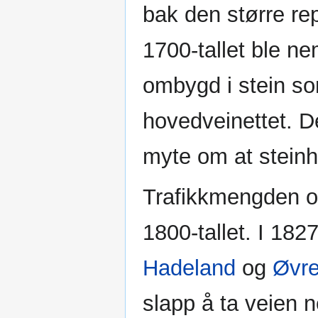
bak den større rep
1700-tallet ble n
ombygd i stein so
hovedveinettet. De
myte om at steinh
Trafikkmengden ov
1800-tallet. I 182
Hadeland
og
Øvre
slapp å ta veien 