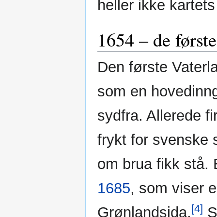
heller ikke kartets
1654 – de først
Den første Vaterl
som en hovedinng
sydfra. Allerede f
frykt for svenske 
om brua fikk stå. 
1685
, som viser
[4]
Grønlandsida.
Sl