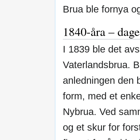
Brua ble fornya og
1840-åra – dage
I 1839 ble det av
Vaterlandsbrua. B
anledningen den b
form, med et enke
Nybrua. Ved samme
og et skur for fo