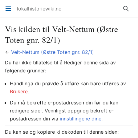
lokalhistoriewiki.no
Åpne hovedmenyen
Søk
Vis kilden til Velt-Nettum (Østre
Toten gnr. 82/1)
←
Velt-Nettum (Østre Toten gnr. 82/1)
Du har ikke tillatelse til å Rediger denne sida av
følgende grunner:
Handlinga du prøvde å utføre kan bare utføres av
Brukere
.
Du må bekrefte e-postadressen din før du kan
redigere sider. Vennligst oppgi og bekreft e-
postadressen din via
innstillingene dine
.
Du kan se og kopiere kildekoden til denne siden: