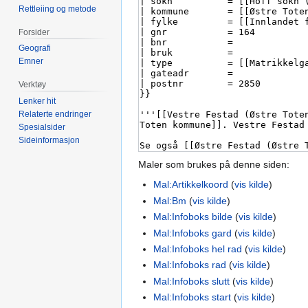
Rettleiing og metode
Forsider
Geografi
Emner
Verktøy
Lenker hit
Relaterte endringer
Spesialsider
Sideinformasjon
Maler som brukes på denne siden:
Mal:Artikkelkoord
(
vis kilde
)
Mal:Bm
(
vis kilde
)
Mal:Infoboks bilde
(
vis kilde
)
Mal:Infoboks gard
(
vis kilde
)
Mal:Infoboks hel rad
(
vis kilde
)
Mal:Infoboks rad
(
vis kilde
)
Mal:Infoboks slutt
(
vis kilde
)
Mal:Infoboks start
(
vis kilde
)