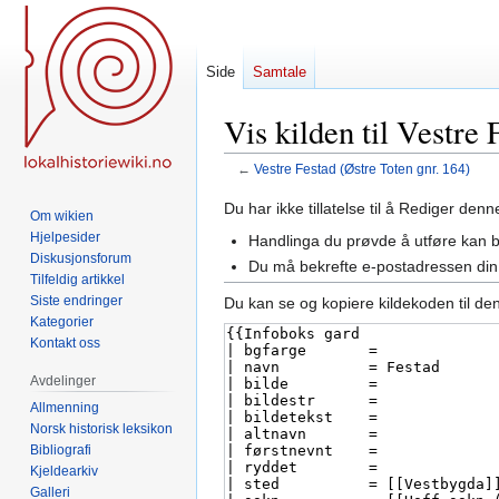
Side
Samtale
Vis kilden til Vestre 
←
Vestre Festad (Østre Toten gnr. 164)
Hopp
Hopp
Du har ikke tillatelse til å Rediger den
Om wikien
til
til
Hjelpesider
Handlinga du prøvde å utføre kan 
navigering
søk
Diskusjonsforum
Du må bekrefte e-postadressen din 
Tilfeldig artikkel
Siste endringer
Du kan se og kopiere kildekoden til de
Kategorier
Kontakt oss
Avdelinger
Allmenning
Norsk historisk leksikon
Bibliografi
Kjeldearkiv
Galleri