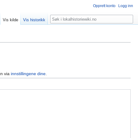
Opprett konto
Logg inn
Søk
Vis kilde
Vis historikk
in via
innstillingene dine
.