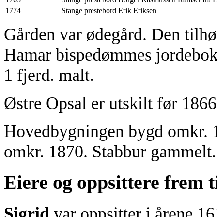
1774
Stange prestebord
Erik Eriksen
Gården var ødegård. Den tilhø
Hamar bispedømmes jordebok 1
1 fjerd. malt.
Østre Opsal er utskilt før 1866
Hovedbygningen bygd omkr. 180
omkr. 1870. Stabbur gammelt.
Eiere og oppsittere frem t
Sigrid
var oppsitter i årene 1