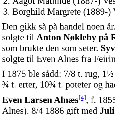
Aagot Mathilde (1887-) Ves
Borghild Margrete (1889-) 
Den gikk så på handel noen år
solgte til
Anton Nøkleby på 
som brukte den som seter.
Syv
solgte til Even Alnes fra Feiri
I 1875 ble sådd: 7/8 t. rug, 1½
¾ t. erter, 10¾ t. poteter og h
[4]
Even Larsen Alnæs
, f. 18
Alnes). 8/4 1886 gift med
Jul