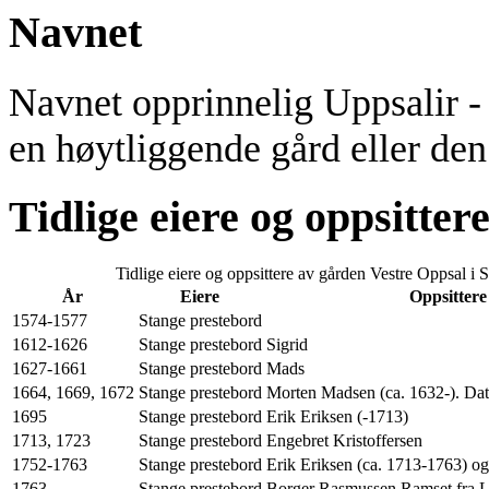
Navnet
Navnet opprinnelig Uppsalir - si
en høytliggende gård eller den
Tidlige eiere og oppsitter
Tidlige eiere og oppsittere av gården Vestre Oppsal i 
År
Eiere
Oppsittere
1574-1577
Stange prestebord
1612-1626
Stange prestebord
Sigrid
1627-1661
Stange prestebord
Mads
1664, 1669, 1672
Stange prestebord
Morten Madsen (ca. 1632-). Datt
1695
Stange prestebord
Erik Eriksen (-1713)
1713, 1723
Stange prestebord
Engebret Kristoffersen
1752-1763
Stange prestebord
Erik Eriksen (ca. 1713-1763) og
1763
Stange prestebord
Borger Rasmussen Ramset fra 