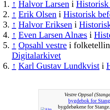
↑
Halvor Larsen
i
Historisk
↑
Erik Olsen
i
Historisk bef
↑
Halvor Eriksen
i
Historis
↑
Even Larsen Alnæs
i
Hist
↑
Opsahl vestre
i folketelli
Digitalarkivet
↑
Karl Gustav Lundkvist
i
H
Vestre Oppsal (Stange
bygdebok for Stang
bygdebøkene for Stange. 