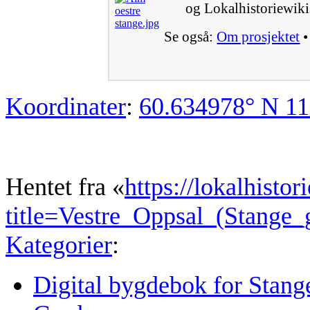
og Lokalhistoriewikis
Se også:
Om prosjektet
Koordinater
:
60.634978° N
11
Hentet fra «
https://lokalhisto
title=Vestre_Oppsal_(Stange
Kategorier
:
Digital bygdebok for Stang