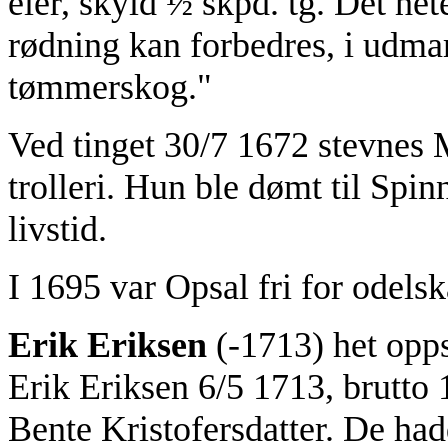
eier, skyld ½ skpd. tg. Det he
rødning kan forbedres, i udmar
tømmerskog."
Ved tinget 30/7 1672 stevnes M
trolleri. Hun ble dømt til Spinn
livstid.
I 1695 var Opsal fri for odelska
Erik Eriksen
(-1713) het oppsi
Erik Eriksen 6/5 1713, brutto 
Bente Kristofersdatter. De had