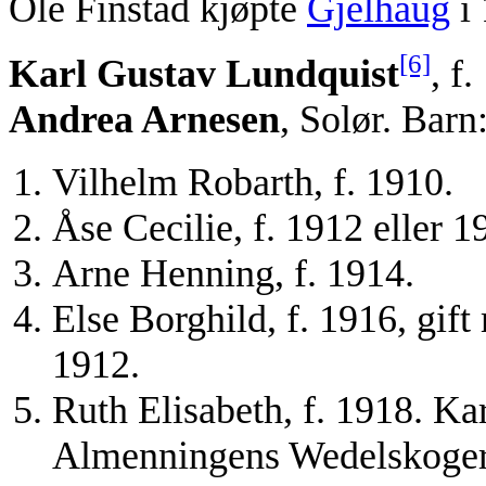
Ole Finstad kjøpte
Gjelhaug
i 
[6]
Karl Gustav Lundquist
, f
Andrea Arnesen
, Solør. Barn
Vilhelm Robarth, f. 1910.
Åse Cecilie, f. 1912 eller 1
Arne Henning, f. 1914.
Else Borghild, f. 1916, gif
1912.
Ruth Elisabeth, f. 1918. K
Almenningens Wedelskoger