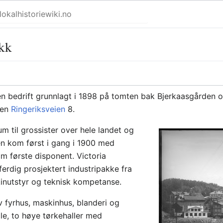
ikk
n bedrift grunnlagt i 1898 på tomten bak Bjerkaasgården 
sen
Ringeriksveien
8.
m til grossister over hele landet og
en kom først i gang i 1900 med
m første disponent. Victoria
ferdig prosjektert industripakke fra
kinutstyr og teknisk kompetanse.
 fyrhus, maskinhus, blanderi og
le, to høye tørkehaller med