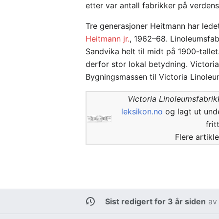
etter var antall fabrikker på verdensb
Tre generasjoner Heitmann har ledet
Heitmann jr.
, 1962–68. Linoleumsfab
Sandvika helt til midt på 1900-talle
derfor stor lokal betydning. Victori
Bygningsmassen til Victoria Linoleu
Victoria Linoleumsfabrik
leksikon.no
og lagt ut und
fri
Flere artikl
Sist redigert for 3 år siden
a