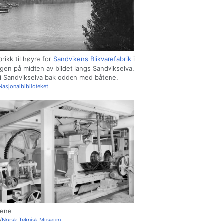
rikk til høyre for
Sandvikens Blikvarefabrik
i
en på midten av bildet langs Sandvikselva.
i Sandvikselva bak odden med båtene.
Nasjonalbiblioteket
lene
/
Norsk Teknisk Museum