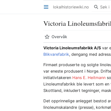
lokalhistoriewiki.no
Åpne hovedmenyen
Victoria Linoleumsfabr
Overvåk
Victoria Linoleumsfabrikk A/S
var e
Blikvarefabrik
, dengang med adres
Firmaet produserte og solgte linoleu
var eneste produsent i Norge. Drift
initiativtakeren
Hans E. Heitmann
so
Linoleumsfabrikk ble levert som en 
Skottland, inkludert tegninger, mas
Det opprinnelige anlegget bestod av
linoleumskalandre (presse), korkmøl