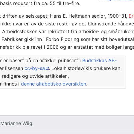
asis redusert fra ca. 55 til tre–fire.
 driften av selskapet; Hans E. Heitmann senior, 1900–31,
Er
rikken var en av de siste rester av det blomstrende håndve
t. Arbeidsstokken var rekruttert fra arbeider- og småbrukerm
a Fabrikker gikk inn i Forbo Flooring som har sitt hovedutsa
msfabrikk ble revet i 2006 og er erstattet med boliger lan
k
er basert på en artikkel publisert i
Budstikkas AB-
er lisensen
cc-by-sa
. Lokalhistoriewikis brukere kan
tt redigere og utvide artikkelen.
er finnes i
denne alfabetiske oversikten
.
v
Marianne Wiig