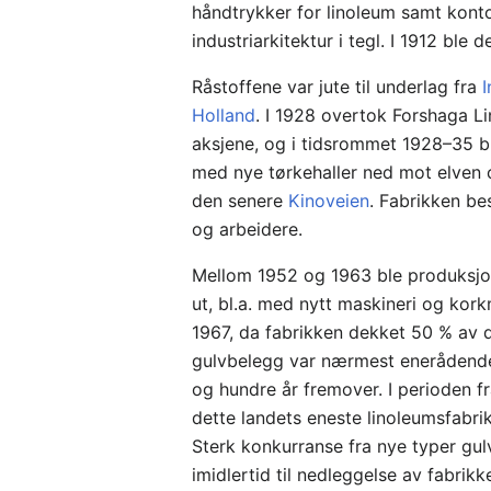
håndtrykker for linoleum samt konto
industriarkitektur i tegl. I 1912 bl
Råstoffene var jute til underlag fra
I
Holland
. I 1928 overtok Forshaga L
aksjene, og i tidsrommet 1928–35 b
med nye tørkehaller ned mot elven
den senere
Kinoveien
. Fabrikken be
og arbeidere.
Mellom 1952 og 1963 ble produksjo
ut, bl.a. med nytt maskineri og kor
1967, da fabrikken dekket 50 % av 
gulvbelegg var nærmest enerådende h
og hundre år fremover. I perioden fr
dette landets eneste linoleumsfabrik
Sterk konkurranse fra nye typer gu
imidlertid til nedleggelse av fabrikk