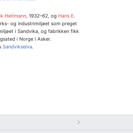
ik Heitmann
, 1932–62, og
Hans E.
rks- og industrimiljøet som preget
iljøet i Sandvika, og fabrikken fikk
lgssted i Norge i Asker.
gs
Sandvikselva
.