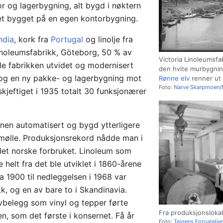
r og lagerbygning, alt bygd i nøktern
e det bygget på en egen kontorbygning.
ndia
, kork fra
Portugal
og linolje fra
inoleumsfabrikk, Göteborg, 50 % av
Victoria Linoleumsfab
le fabrikken utvidet og modernisert
den hvite murbygning
 og en ny pakke- og lagerbygning mot
Rønne elv
renner ut 
Foto:
Narve Skarpmoen
/
skjeftiget i 1935 totalt 30 funksjonærer
nen automatisert og bygd ytterligere
kmølle. Produksjonsrekord nådde man i
det norske forbruket. Linoleum som
elt fra det ble utviklet i 1860-årene
a 1900 til nedleggelsen i 1968 var
k, og en av bare to i Skandinavia.
lvbelegg som vinyl og tepper førte
Fra produksjonsloka
en, som det første i konsernet. Få år
Foto:
Teigens Fotoatelier