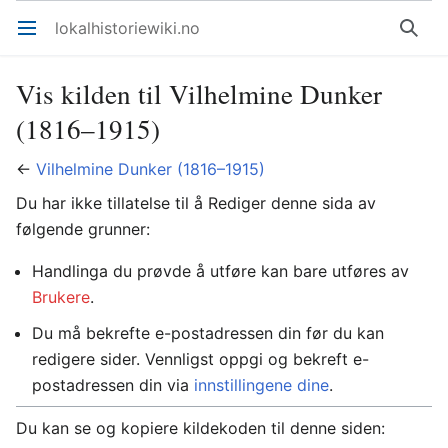
lokalhistoriewiki.no
Åpne hovedmenyen
Søk
Vis kilden til Vilhelmine Dunker
(1816–1915)
←
Vilhelmine Dunker (1816–1915)
Du har ikke tillatelse til å Rediger denne sida av
følgende grunner:
Handlinga du prøvde å utføre kan bare utføres av
Brukere
.
Du må bekrefte e-postadressen din før du kan
redigere sider. Vennligst oppgi og bekreft e-
postadressen din via
innstillingene dine
.
Du kan se og kopiere kildekoden til denne siden: