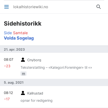
lokalhistoriewiki.no
Åpne hovedmenyen
Søk
Sidehistorikk
Side
Samtale
Volda Sogelag
21. apr. 2023
08:07
Cnyborg
−23
Teksterstatting – «Kategori:Foreninger» til «»
m
5. aug. 2021
08:12
Kallrustad
−17
opnar for redigering