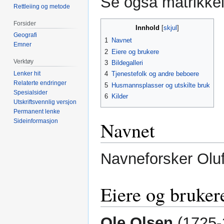
Se også matrikke
Rettleiing og metode
Forsider
Innhold
Geografi
1
Navnet
Emner
2
Eiere og brukere
Verktøy
3
Bildegalleri
Lenker hit
4
Tjenestefolk og andre beboere
Relaterte endringer
5
Husmannsplasser og utskilte bruk
Spesialsider
6
Kilder
Utskriftsvennlig versjon
Permanent lenke
Sideinformasjon
Navnet
Navneforsker Olu
Eiere og bruker
Ole Olsen
(1725-1