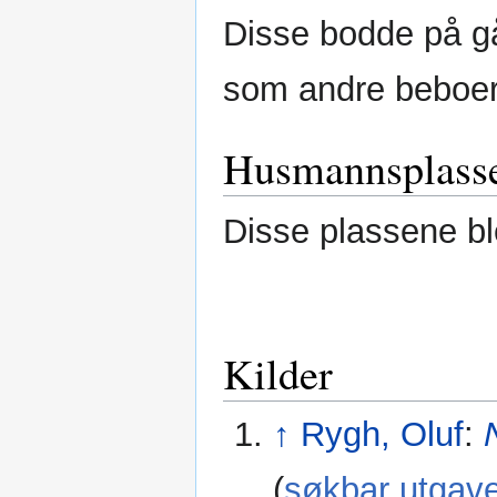
Disse bodde på gå
som andre beboer
Husmannsplasser
Disse plassene ble
Kilder
↑
Rygh, Oluf
:
(
søkbar utgav