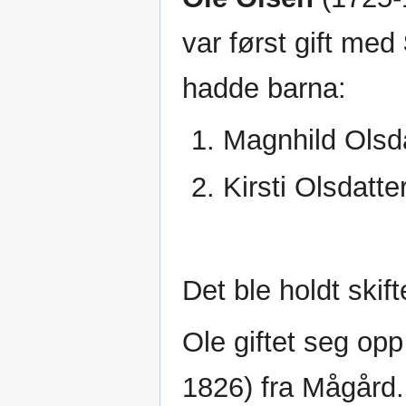
var først gift med
hadde barna:
Magnhild Olsda
Kirsti Olsdatte
Det ble holdt skift
Ole giftet seg op
1826) fra Mågård