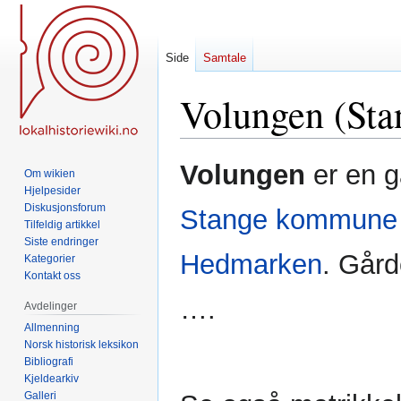
Side
Samtale
Volungen (Sta
Hopp
Hopp
Volungen
er en g
Om wikien
til
til
Hjelpesider
navigering
søk
Diskusjonsforum
Stange kommune
Tilfeldig artikkel
Siste endringer
Hedmarken
. Gård
Kategorier
Kontakt oss
….
Avdelinger
Allmenning
Norsk historisk leksikon
Bibliografi
Kjeldearkiv
Galleri