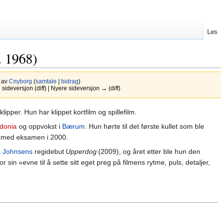
Les
. 1968)
7 av
Cnyborg
(
samtale
|
bidrag
)
ideversjon (diff) | Nyere sideversjon → (diff)
lipper. Hun har klippet kortfilm og spillefilm.
donia
og oppvokst i
Bærum
. Hun hørte til det første kullet som ble
med eksamen i 2000.
a Johnsens
regidebut
Upperdog
(2009), og året etter ble hun den
or sin «evne til å sette sitt eget preg på filmens rytme, puls, detaljer,