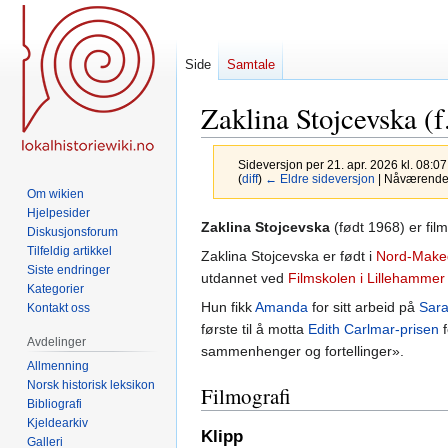
Side
Samtale
Zaklina Stojcevska (f
Sideversjon per 21. apr. 2026 kl. 08:0
(
diff
)
← Eldre sideversjon
| Nåværende s
Om wikien
Hjelpesider
Hopp
Hopp
Zaklina Stojcevska
(født 1968) er filmk
Diskusjonsforum
til
til
Tilfeldig artikkel
Zaklina Stojcevska er født i
Nord-Make
navigering
søk
Siste endringer
utdannet ved
Filmskolen i Lillehammer
Kategorier
Hun fikk
Amanda
for sitt arbeid på
Sar
Kontakt oss
første til å motta
Edith Carlmar-prisen
f
Avdelinger
sammenhenger og fortellinger».
Allmenning
Norsk historisk leksikon
Filmografi
Bibliografi
Kjeldearkiv
Klipp
Galleri