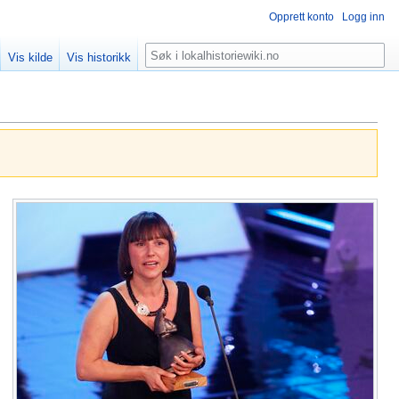
Opprett konto
Logg inn
Søk
Vis kilde
Vis historikk