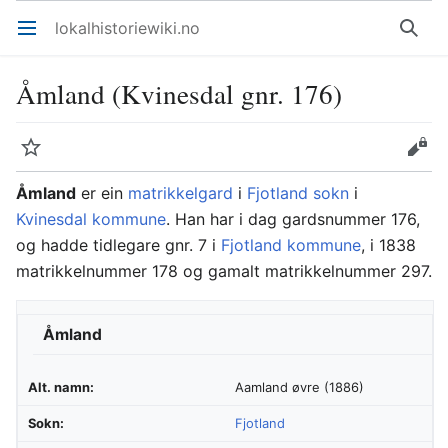
lokalhistoriewiki.no
Åpne hovedmenyen
Søk
Åmland (Kvinesdal gnr. 176)
Overvåk
Rediger
Åmland
er ein
matrikkelgard
i
Fjotland sokn
i
Kvinesdal kommune
. Han har i dag gardsnummer 176,
og hadde tidlegare gnr. 7 i
Fjotland kommune
, i 1838
matrikkelnummer 178 og gamalt matrikkelnummer 297.
Åmland
Alt. namn:
Aamland øvre (1886)
Sokn:
Fjotland