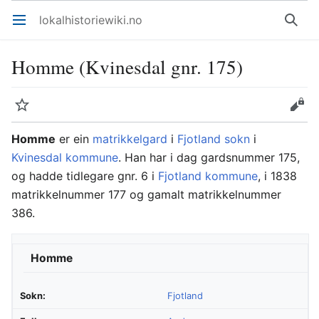
lokalhistoriewiki.no
Åpne hovedmenyen
Søk
Homme (Kvinesdal gnr. 175)
Overvåk
Rediger
Homme
er ein
matrikkelgard
i
Fjotland sokn
i
Kvinesdal kommune
. Han har i dag gardsnummer 175,
og hadde tidlegare gnr. 6 i
Fjotland kommune
, i 1838
matrikkelnummer 177 og gamalt matrikkelnummer
386.
Homme
Sokn:
Fjotland