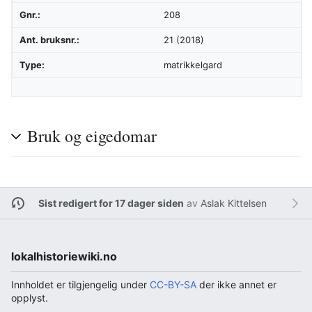
Gnr.:
208
Ant. bruksnr.:
21 (2018)
Type:
matrikkelgard
Bruk og eigedomar
Sist redigert for 17 dager siden
av
Aslak Kittelsen
lokalhistoriewiki.no
Innholdet er tilgjengelig under
CC-BY-SA
der ikke annet er
opplyst.