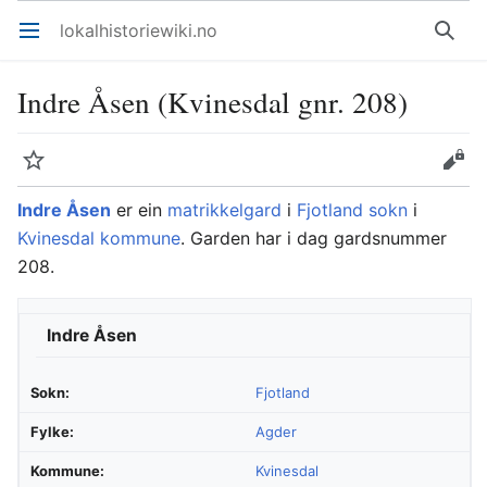
lokalhistoriewiki.no
Åpne hovedmenyen
Søk
Indre Åsen (Kvinesdal gnr. 208)
Overvåk
Rediger
Indre Åsen
er ein
matrikkelgard
i
Fjotland sokn
i
Kvinesdal kommune
. Garden har i dag gardsnummer
208.
Indre Åsen
Sokn:
Fjotland
Fylke:
Agder
Kommune:
Kvinesdal