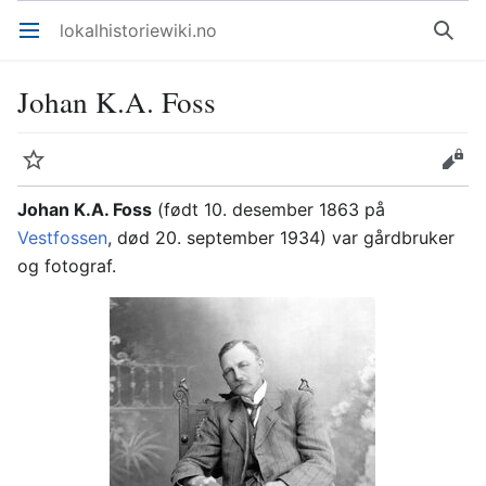
lokalhistoriewiki.no
Åpne hovedmenyen
Søk
Johan K.A. Foss
Overvåk
Rediger
Johan K.A. Foss
(født 10. desember 1863 på
Vestfossen
, død 20. september 1934) var gårdbruker
og fotograf.