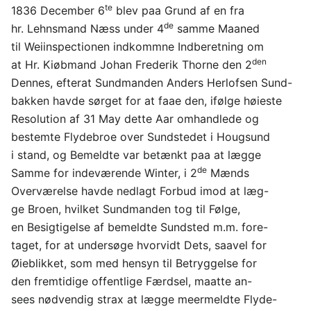
te
1836 December 6
blev paa Grund af en fra
de
hr. Lehnsmand Næss under 4
samme Maaned
til Weiinspectionen indkommne Indberetning om
den
at Hr. Kiøbmand Johan Frederik Thorne den 2
Dennes, efterat Sundmanden Anders Herlofsen Sund-
bakken havde sørget for at faae den, ifølge høieste
Resolution af 31 May dette Aar omhandlede og
bestemte Flydebroe over Sundstedet i Hougsund
i stand, og Bemeldte var betænkt paa at lægge
de
Samme for indeværende Winter, i 2
Mænds
Overværelse havde nedlagt Forbud imod at læg-
ge Broen, hvilket Sundmanden tog til Følge,
en Besigtigelse af bemeldte Sundsted m.m. fore-
taget, for at undersøge hvorvidt Dets, saavel for
Øieblikket, som med hensyn til Betryggelse for
den fremtidige offentlige Færdsel, maatte an-
sees nødvendig strax at lægge meermeldte Flyde-