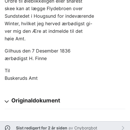
Ordre til øieblikkeligen eller snarest
skee kan at lægge Flydebroen over
Sundstedet i Hougsund for indeværende
Winter, hvilket jeg herved ærbødigst gi-
ver mig den Ære at indmelde til det
høie Amt.
Gilhuus den 7 Desember 1836
ærbødigst H. Finne
Til
Buskeruds Amt
Originaldokument
Sist redigert for 2 år siden
av
Cnyborgbot