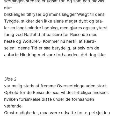
sætningen stedste er udsat for, og som naturligviis
øie-
blikkeligen tilfryser og imens lægger Wægt til dens
Tyngde, stikker den ikke alene meget dybt og taa-
ler en langt mindre Ladning, men gjøres ogsaa yterst
farlig ved Nattetid at passere for Reisende med
heste og Woiturer.- Kommer nu hertil, at Færd-
selen i denne Tid er saa betydelig, at selv om de
anførte Hindringer ei vare forhaanden, det dog ikke
Side 2
var mulig steds at fremme Oversætninge uden stort
Ophold for de Reisende, saa vil det letteligen indsees
hvilken forsinkelse disse under de forhaanden
værende
Omstændigheder, maa være udsatte for, og ei sjelden