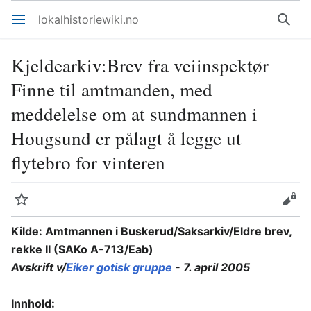
lokalhistoriewiki.no
Åpne hovedmenyen
Søk
Kjeldearkiv
:
Brev fra veiinspektør
Finne til amtmanden, med
meddelelse om at sundmannen i
Hougsund er pålagt å legge ut
flytebro for vinteren
Overvåk
Rediger
Kilde: Amtmannen i Buskerud/Saksarkiv/Eldre brev,
rekke II (SAKo A-713/Eab)
Avskrift v/
Eiker gotisk gruppe
- 7. april 2005
Innhold: