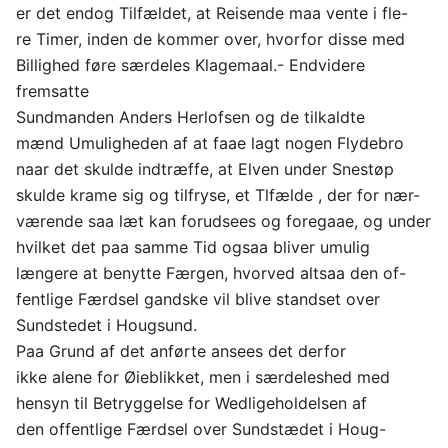
er det endog Tilfældet, at Reisende maa vente i fle-
re Timer, inden de kommer over, hvorfor disse med
Billighed føre særdeles Klagemaal.- Endvidere
fremsatte
Sundmanden Anders Herlofsen og de tilkaldte
mænd Umuligheden af at faae lagt nogen Flydebro
naar det skulde indtræffe, at Elven under Snestøp
skulde krame sig og tilfryse, et Tlfælde , der for nær-
værende saa læt kan forudsees og foregaae, og under
hvilket det paa samme Tid ogsaa bliver umulig
længere at benytte Færgen, hvorved altsaa den of-
fentlige Færdsel gandske vil blive standset over
Sundstedet i Hougsund.
Paa Grund af det anførte ansees det derfor
ikke alene for Øieblikket, men i særdeleshed med
hensyn til Betryggelse for Wedligeholdelsen af
den offentlige Færdsel over Sundstædet i Houg-