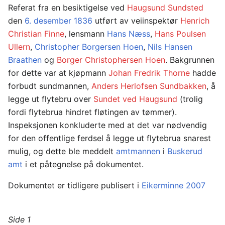
Referat fra en besiktigelse ved
Haugsund Sundsted
den
6. desember
1836
utført av veiinspektør
Henrich
Christian Finne
, lensmann
Hans Næss
,
Hans Poulsen
Ullern
,
Christopher Borgersen Hoen
,
Nils Hansen
Braathen
og
Borger Christophersen Hoen
. Bakgrunnen
for dette var at kjøpmann
Johan Fredrik Thorne
hadde
forbudt sundmannen,
Anders Herlofsen Sundbakken
, å
legge ut flytebru over
Sundet ved Haugsund
(trolig
fordi flytebrua hindret fløtingen av tømmer).
Inspeksjonen konkluderte med at det var nødvendig
for den offentlige ferdsel å legge ut flytebrua snarest
mulig, og dette ble meddelt
amtmannen
i
Buskerud
amt
i et påtegnelse på dokumentet.
Dokumentet er tidligere publisert i
Eikerminne 2007
Side 1