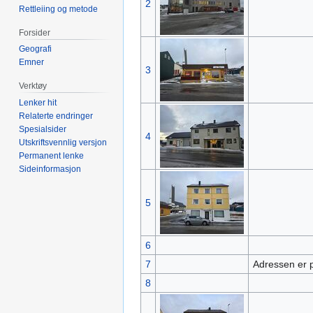
2
Rettleiing og metode
Forsider
Geografi
Emner
3
Verktøy
Lenker hit
Relaterte endringer
Spesialsider
4
Utskriftsvennlig versjon
Permanent lenke
Sideinformasjon
5
6
7
Adressen er p.
8