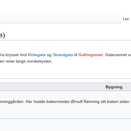
Les
ø)
fra krysset mot
Kirkegata
og
Strandgata
til
Gullringneset
. Gatenavnet va
en reise langs norskekysten.
Bygning
nninggården. Her hadde bakermester Ørnulf Rønning sitt bakeri siden