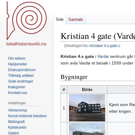
Side
Samtale
Kristian 4 gate (Vard
(Omdirigert fra «
Kristian 4.s gate
»)
Hopp
Hopp
Kristian 4.s gate
i
Vardø
sentrum går 
Om wikien
til
til
som avla Vardø et besøk i 1599 under 
Hjelpesider
navigering
søk
Diskusjonsforum
Bygninger
Tilfeldig artikkel
Siste endringer
Kategorier
#
Bilde
Kontakt oss
Avdelinger
Kjent som Rø
1
Allmenning
etter krigen.
Norsk historisk leksikon
Bibliografi
Kjeldearkiv
Galleri