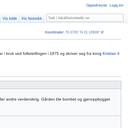
Opprett konto
Logg inn
Søk
Vis kilde
Vis historikk
Koordinater
:
70.3705° N
31.10939° Ø
r i bruk ved folketellingen i 1875 og skriver seg fra kong
Kristian 4.
 før andre verdenskrig. Gården ble bombet og gjenoppbygget