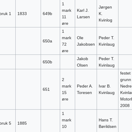
1
Jørgen
mark
Karl J.
bruk 1
1833
649b
K.
11
Larsen
Kvinlog
øre
1
mark
Ole
Peder T.
650a
72
Jakobsen
Kvinlaug
øre
Jakob
Peder T.
650b
Olsen
Kvinlaug
festet
2
grunn t
mark
Peder A.
Ivar B.
Nedre
651
15
Toresen
Kvinlaug
Kvinl
øre
Motor
2008
1
mark
Hans T.
bruk 5
1885
10
Børildsen