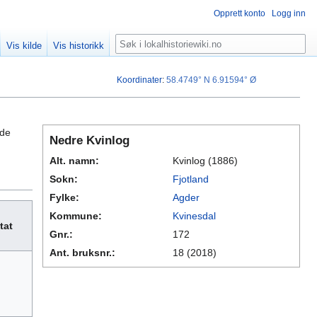
Opprett konto
Logg inn
Søk
Vis kilde
Vis historikk
Koordinater
:
58.4749° N
6.91594° Ø
dde
Nedre Kvinlog
Alt. namn:
Kvinlog (1886)
Sokn:
Fjotland
Fylke:
Agder
Kommune:
Kvinesdal
tat
Gnr.:
172
Ant. bruksnr.:
18 (2018)