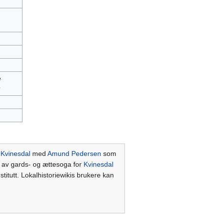
e
?
 Kvinesdal
med
Amund Pedersen
som
a av gards- og ættesoga for
Kvinesdal
titutt. Lokalhistoriewikis brukere kan