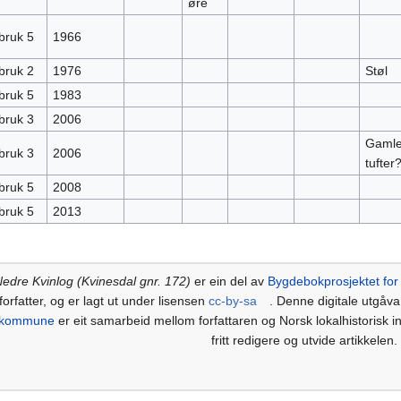
øre
bruk 5
1966
bruk 2
1976
Støl
bruk 5
1983
bruk 3
2006
Gaml
bruk 3
2006
tufter
bruk 5
2008
bruk 5
2013
edre Kvinlog (Kvinesdal gnr. 172)
er ein del av
Bygdebokprosjektet for
forfatter, og er lagt ut under lisensen
cc-by-sa
. Denne digitale utgåv
kommune
er eit samarbeid mellom forfattaren og Norsk lokalhistorisk ins
fritt redigere og utvide artikkelen.