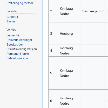
Rettleiing og metode
Kvinlaug
2
Gardseigedom
Forsider
Nedre
Geografi
Emner
Verktøy
3
Husborg
Lenker hit
Relaterte endringer
Spesialsider
Kvinlaug
Utskriftsvennlig versjon
4
Nedre
Permanent lenke
Sideinformasjon
Kvinlaug
5
Nedre
Kvinlaug
6
Nedre