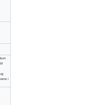
 bort
il
aug
bane i