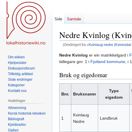
Side
Samtale
Nedre Kvinlog (Kvine
(Omdirigert fra «
Kvinlaug nedre (Kvinesdal 
Hopp
Hopp
Nedre Kvinlog
er ein matrikkelgard i
F
Om wikien
til
til
tidlegare gnr. 1 i
Fjotland kommune
, i
Hjelpesider
navigering
søk
Diskusjonsforum
Bruk og eigedomar
Tilfeldig artikkel
Siste endringer
Kategorier
Type
Kontakt oss
Bnr.
Bruksnamn
eigedom
Avdelinger
Allmenning
Norsk historisk leksikon
Kvinlaug
1
Landbruk
Bibliografi
Nedre
Kjeldearkiv
Galleri