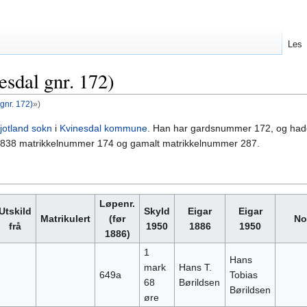
Les
sdal gnr. 172)
gnr. 172)
»)
jotland sokn
i
Kvinesdal kommune
. Han har gardsnummer 172, og ha
 1838 matrikkelnummer 174 og gamalt matrikkelnummer 287.
Løpenr.
Utskild
Skyld
Eigar
Eigar
Matrikulert
(før
No
frå
1950
1886
1950
1886)
1
Hans
mark
Hans T.
649a
Tobias
68
Børildsen
Børildsen
øre