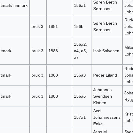
Søren Bertin
tmark/innmark
156a1
Joh
Sørensen
Loh
Rudo
Søren Bertin
bruk 3
1881
156b
Joh
Sørensen
Loh
156a2,
Mika
tmark
bruk 3
1888
a4, a5,
Isak Salvesen
Loh
a7
Rudo
tmark
bruk 3
1888
156a3
Peder Liland
Joh
Loh
Johannes
Joh
tmark
bruk 3
1888
156a6
Svendsen
Ryg
Klatten
Axel
Krist
157a1
Johannessens
Loh
Enke
Jens M.
Sver