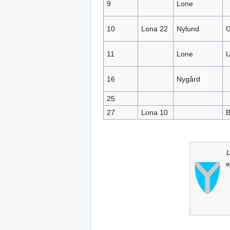
9
Lone
10
Lona 22
Nylund
G
11
Lone
U
16
Nygård
25
27
Lona 10
B
L
e