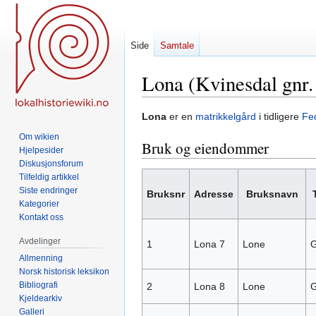
Side
Samtale
Lona (Kvinesdal gnr.
Hopp
Hopp
Lona
er en
matrikkelgård
i tidligere
Fe
til
til
Om wikien
Bruk og eiendommer
navigering
søk
Hjelpesider
Diskusjonsforum
Tilfeldig artikkel
Siste endringer
Bruksnr
Adresse
Bruksnavn
Kategorier
Kontakt oss
Avdelinger
1
Lona 7
Lone
G
Allmenning
Norsk historisk leksikon
Bibliografi
2
Lona 8
Lone
G
Kjeldearkiv
Galleri