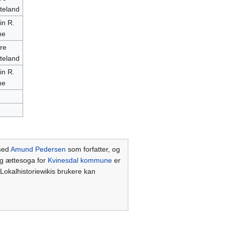
teland
in R.
ne
re
teland
in R.
ne
ed
Amund Pedersen
som forfatter, og
og ættesoga for
Kvinesdal kommune
er
 Lokalhistoriewikis brukere kan