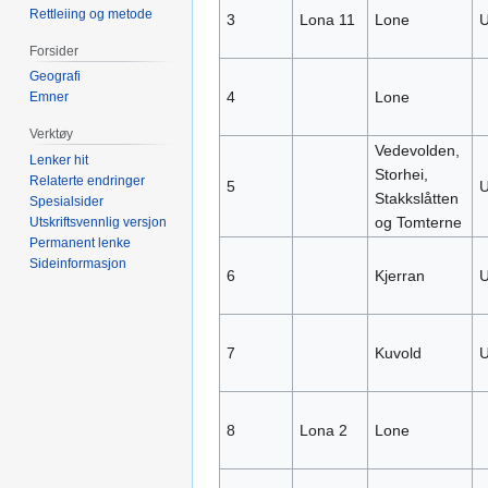
Rettleiing og metode
3
Lona 11
Lone
U
Forsider
Geografi
4
Lone
Emner
Verktøy
Vedevolden,
Lenker hit
Storhei,
Relaterte endringer
5
U
Stakkslåtten
Spesialsider
og Tomterne
Utskriftsvennlig versjon
Permanent lenke
Sideinformasjon
6
Kjerran
U
7
Kuvold
U
8
Lona 2
Lone