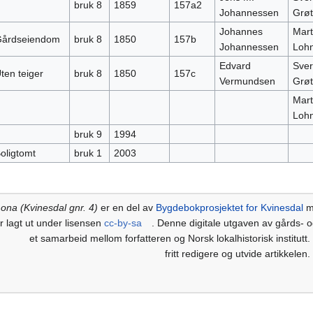
bruk 8
1859
157a2
Johannessen
Grøt
Johannes
Mart
årdseiendom
bruk 8
1850
157b
Johannessen
Loh
Edvard
Sver
ten teiger
bruk 8
1850
157c
Vermundsen
Grøt
Mart
Loh
bruk 9
1994
oligtomt
bruk 1
2003
ona (Kvinesdal gnr. 4)
er en del av
Bygdebokprosjektet for Kvinesdal
m
r lagt ut under lisensen
cc-by-sa
. Denne digitale utgaven av gårds- 
et samarbeid mellom forfatteren og Norsk lokalhistorisk institutt.
fritt redigere og utvide artikkelen.