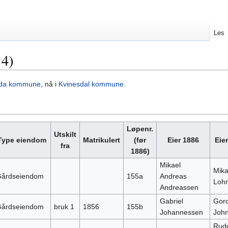
Les
 4)
da kommune
, nå i
Kvinesdal kommune
.
Løpenr.
Utskilt
Type eiendom
Matrikulert
(før
Eier 1886
Eie
fra
1886)
Mikael
Mika
årdseiendom
155a
Andreas
Loh
Andreassen
Gabriel
Gor
årdseiendom
bruk 1
1856
155b
Johannessen
Joh
Rudo