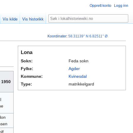
Opprett konto
Logg inn
Søk
Vis kilde
Vis historikk
Koordinater
:
58.31139° N
6.82511° Ø
Lona
Sokn:
Feda sokn
Fylke:
Agder
Kommune:
Kvinesdal
r 1950
Type:
matrikkelgard
l
ne
don
nsen
lf