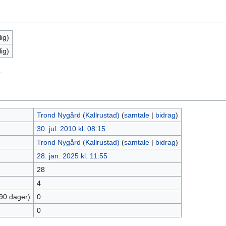
ig)
ig)
.
Trond Nygård (Kallrustad)
(
samtale
|
bidrag
)
30. jul. 2010 kl. 08:15
Trond Nygård (Kallrustad)
(
samtale
|
bidrag
)
28. jan. 2025 kl. 11:55
28
4
 90 dager)
0
0