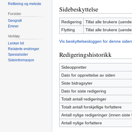
Rettleiing og metode
Sidebeskyttelse
Forsider
Geografi
Redigering
Tillat alle brukere (uendel
Emner
Flytting
Tillat alle brukere (uendel
Verktøy
Vis beskyttelsesloggen for denne siden
Lenker hit
Relaterte endringer
Redigeringshistorikk
Spesialsider
Sideinformasjon
Sideoppretter
Dato for opprettelse av siden
Siste bidragsyter
Dato for siste redigering
Totalt antall redigeringer
Totalt antall forskjellige forfattere
Antall nylige redigeringer (innen siste
Antall nylige forfattere