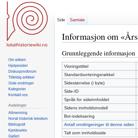
Side
Samtale
Informasjon om «Årsb
Grunnleggende informasjon
Hopp
Hopp
til
til
Om wikien
navigering
søk
Hjelpesider
Visningstittel
Diskusjonsforum
Standardsorteringsnøkkel
Tilfeldig artikkel
Sidestørrelse (i byte)
Siste endringer
Kategorier
Side-ID
Kontakt oss
Språk for sideinnholdet
Avdelinger
Sidens innholdsmodell
Allmenning
Bot-indeksering
Norsk historisk leksikon
Antall omdirigeringer til denne siden
Bibliografi
Kjeldearkiv
Talt som innholdsside
Galleri