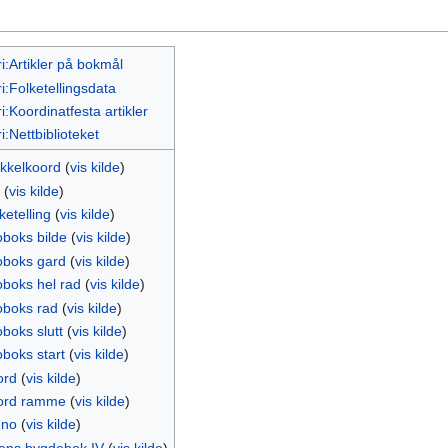
i:Artikler på bokmål
i:Folketellingsdata
i:Koordinatfesta artikler
i:Nettbiblioteket
ikkelkoord
(
vis kilde
)
(
vis kilde
)
ketelling
(
vis kilde
)
oboks bilde
(
vis kilde
)
oboks gard
(
vis kilde
)
oboks hel rad
(
vis kilde
)
oboks rad
(
vis kilde
)
oboks slutt
(
vis kilde
)
oboks start
(
vis kilde
)
ord
(
vis kilde
)
ord ramme
(
vis kilde
)
.no
(
vis kilde
)
tens bygdebok IV
(
vis kilde
)