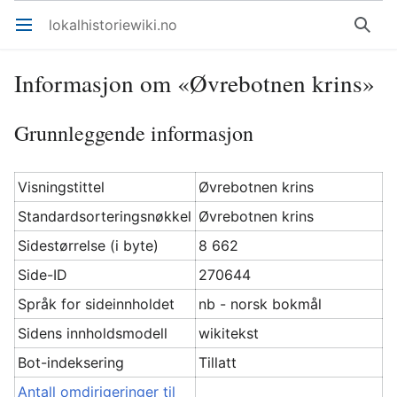
lokalhistoriewiki.no
Åpne hovedmenyen
Søk
Informasjon om «Øvrebotnen krins»
Grunnleggende informasjon
Visningstittel
Øvrebotnen krins
Standardsorteringsnøkkel
Øvrebotnen krins
Sidestørrelse (i byte)
8 662
Side-ID
270644
Språk for sideinnholdet
nb - norsk bokmål
Sidens innholdsmodell
wikitekst
Bot-indeksering
Tillatt
Antall omdirigeringer til