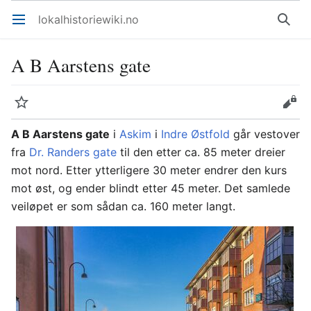
lokalhistoriewiki.no
Åpne hovedmenyen
Søk
A B Aarstens gate
Overvåk
Rediger
A B Aarstens gate
i
Askim
i
Indre Østfold
går vestover
fra
Dr. Randers gate
til den etter ca. 85 meter dreier
mot nord. Etter ytterligere 30 meter endrer den kurs
mot øst, og ender blindt etter 45 meter. Det samlede
veiløpet er som sådan ca. 160 meter langt.