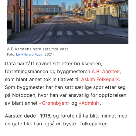
A B Aarstens gate sett mot vest.
Foto:
Leif-Harald Ruud
(2021)
Gata har fått navnet sitt etter brukseieren,
forretningsmannen og byggmesteren
A.B. Aarsten
,
som blant annet tok initiativet til
Askim Folkepark
.
Som byggmester har han satt særlige spor etter seg
på Notodden, hvor han var ansvarlig for oppførelsen
av blant annet
«Grønnbyen»
og
«Admini»
.
Aarsten døde i 1916, og foruten å ha blitt minnet med
en gate fikk han også en byste i folkeparken.