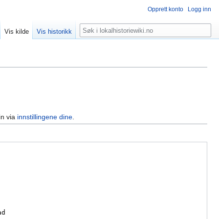
Opprett konto
Logg inn
Søk
Vis kilde
Vis historikk
in via
innstillingene dine
.