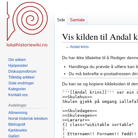
Side
Samtale
Vis kilden til Andal k
←
Andal krins
Hopp
Hopp
Du har ikke tillatelse til å Rediger den
Om wikien
til
til
Hjelpesider
Handlinga du prøvde å utføre kan 
navigering
søk
Diskusjonsforum
Du må bekrefte e-postadressen din 
Tilfeldig artikkel
Siste endringer
Du kan se og kopiere kildekoden til de
Kategorier
Kontakt oss
Avdelinger
Allmenning
Norsk historisk leksikon
Bibliografi
Kjeldearkiv
Galleri