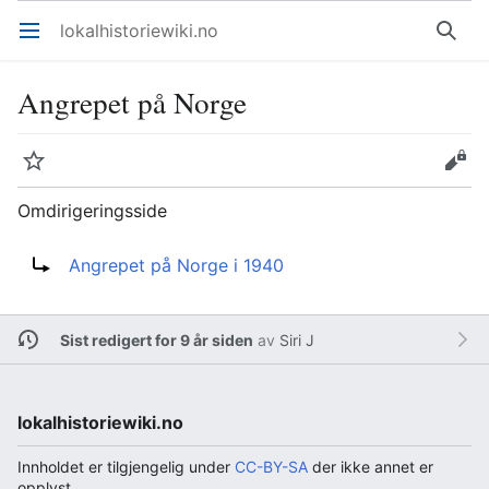
lokalhistoriewiki.no
Åpne hovedmenyen
Søk
Angrepet på Norge
Overvåk
Rediger
Omdirigeringsside
Omdirigering til:
Angrepet på Norge i 1940
Sist redigert for 9 år siden
av
Siri J
lokalhistoriewiki.no
Innholdet er tilgjengelig under
CC-BY-SA
der ikke annet er
opplyst.