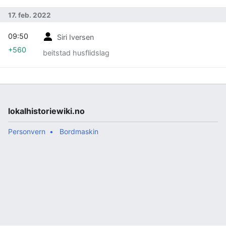
17. feb. 2022
09:50
Siri Iversen
+560
beitstad husflidslag
lokalhistoriewiki.no
Personvern
Bordmaskin